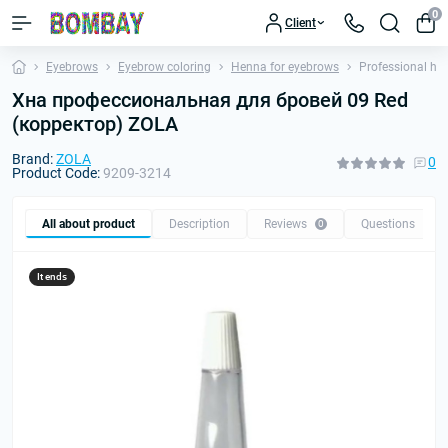
0
Client
Eyebrows
Eyebrow coloring
Henna for eyebrows
Professional he
Хна профессиональная для бровей 09 Red
(корректор) ZOLA
Brand:
ZOLA
0
Product Code:
9209-3214
All about product
Description
Reviews
Questions
0
0
It ends