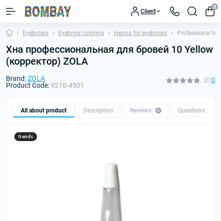
0
Client
Eyebrows
Eyebrow coloring
Henna for eyebrows
Professional he
Хна профессиональная для бровей 10 Yellow
(корректор) ZOLA
Brand:
ZOLA
0
Product Code:
9210-4501
All about product
Description
Reviews
Questions
0
0
It ends