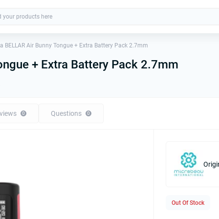
 BELLAR Air Bunny Tongue + Extra Battery Pack 2.7mm
ngue + Extra Battery Pack 2.7mm
8
views
Questions
0
0
Origi
Out Of Stock