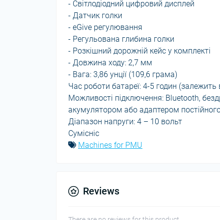
- Світлодіодний цифровий дисплей
- Датчик голки
- eGive регулювання
- Регульована глибина голки
- Розкішний дорожній кейс у комплекті
- Довжина ходу: 2,7 мм
- Вага: 3,86 унції (109,6 грама)
Час роботи батареї: 4-5 годин (залежить в
Можливості підключення: Bluetooth, без
акумулятором або адаптером постійног
Діапазон напруги: 4 – 10 вольт
Сумісніс
Machines for PMU
Reviews
There are no reviews for this product.