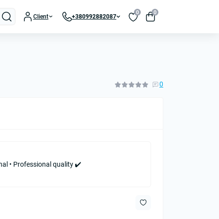
0
0
Client
+380992882087
0
nal • Professional quality ✔️