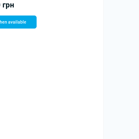
 грн
hen available