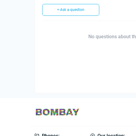
+ Ask a question
No questions about thi
Phones:
Our location: