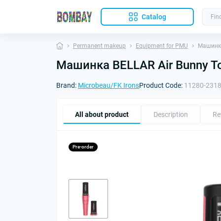
Catalog
Permanent makeup
Equipment for PMU
Машинка
Машинка BELLAR Air Bunny To
Brand:
Microbeau/FK Irons
Product Code:
11280-231
All about product
Description
Re
Pre-order