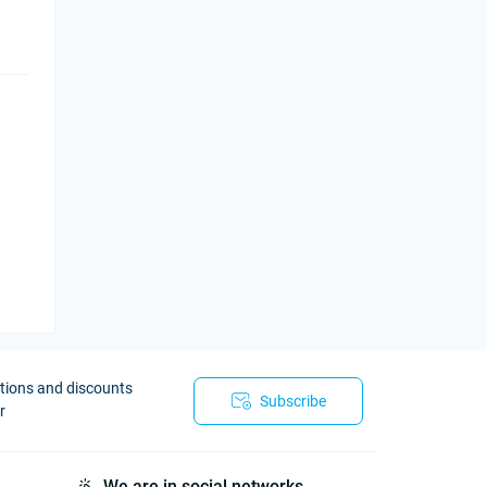
otions and discounts
Subscribe
r
We are in social networks