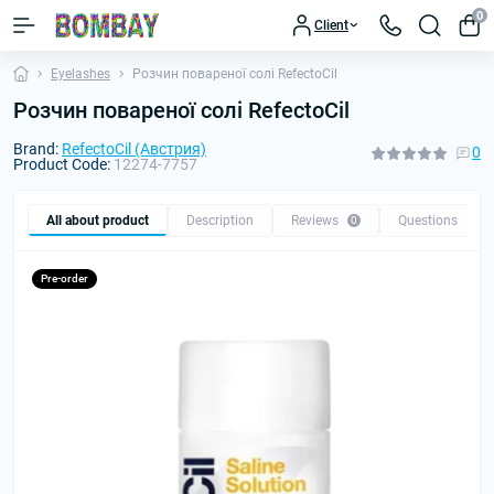
0
Client
Eyelashes
Розчин повареної солі RefectoCil
Розчин повареної солі RefectoCil
Brand:
RefectoCil (Австрия)
0
Product Code:
12274-7757
All about product
Description
Reviews
Questions
0
0
Pre-order