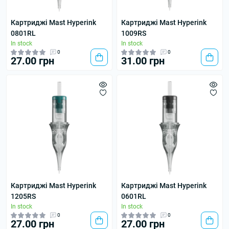
Картриджі Mast Hyperink
Картриджі Mast Hyperink
0801RL
1009RS
In stock
In stock
0
0
27.00 грн
31.00 грн
Картриджі Mast Hyperink
Картриджі Mast Hyperink
1205RS
0601RL
In stock
In stock
0
0
27.00 грн
27.00 грн