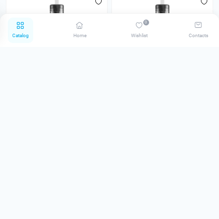
0
Catalog
Home
Wishlist
Contacts
Картриджі Mast Hyperink
Картриджі Mast Hyperink
1009RL
1007RL
0
0
31.00 грн
31.00 грн
Notify me
Notify me
Pre-order
Pre-order