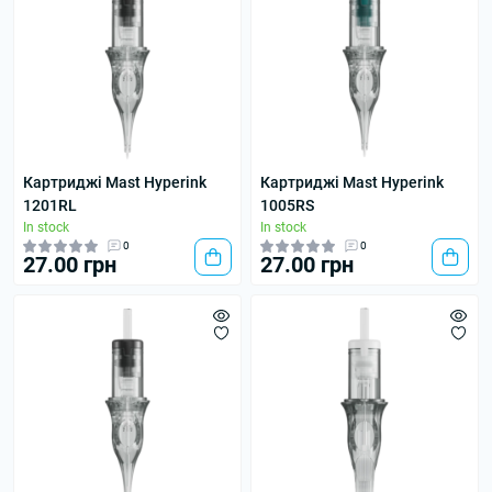
Картриджі Mast Hyperink
Картриджі Mast Hyperink
1201RL
1005RS
In stock
In stock
0
0
27.00 грн
27.00 грн