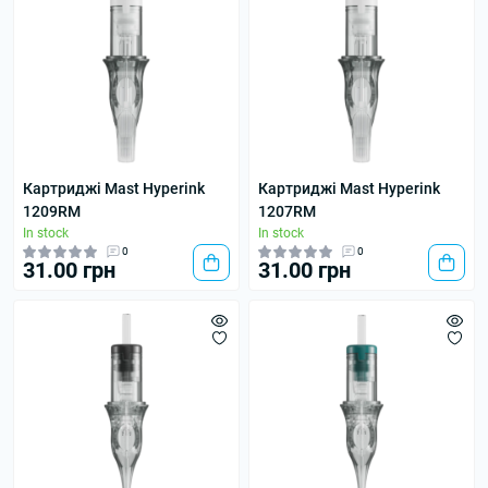
Картриджі Mast Hyperink
Картриджі Mast Hyperink
1209RM
1207RM
In stock
In stock
0
0
31.00 грн
31.00 грн