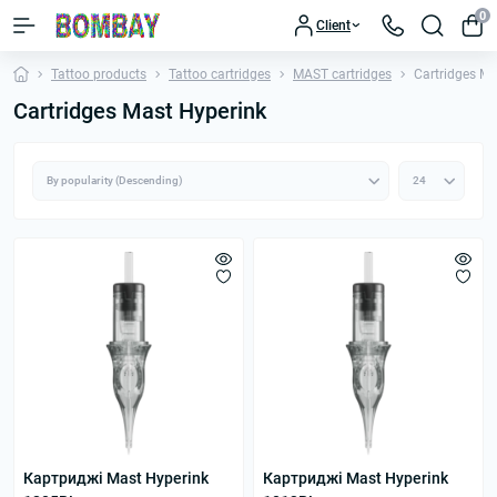
0
Client
Tattoo products
Tattoo cartridges
MAST cartridges
Cartridges Ma
Cartridges Mast Hyperink
Картриджі Mast Hyperink
Картриджі Mast Hyperink