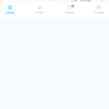
0
Catalog
Home
Wishlist
Contacts
Silicone paint caps AVA 12-14
Ковпачки під фарбу на
mm
палець
0
0
84.00 грн
100.00 грн
Notify me
Notify me
Pre-order
Pre-order