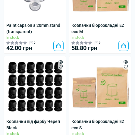
Paint caps on a 20mm stand
Ковпачки біорозкладні EZ
(transparent)
eco М
In stock
In stock
0
0
42.00 грн
58.80 грн
Ковпачки під фарбу Череп
Ковпачки біорозкладні EZ
Black
eco S
In stock
In stock