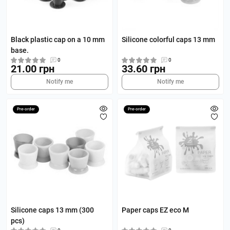
Black plastic cap on a 10 mm
Silicone colorful caps 13 mm
base.
0
0
21.00 грн
33.60 грн
Notify me
Notify me
Pre-order
Pre-order
Silicone caps 13 mm (300
Paper caps EZ eco M
pcs)