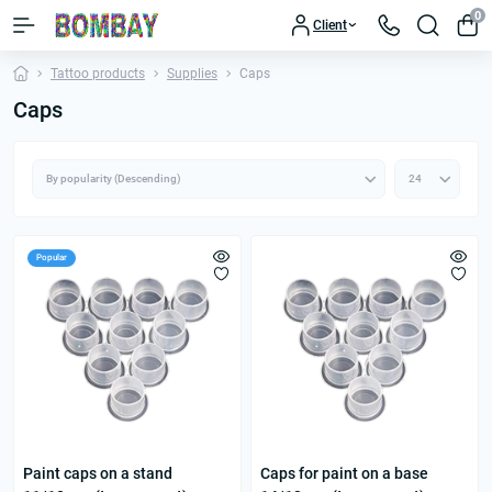
0
Client
Tattoo products
Supplies
Caps
Caps
Popular
Paint caps on a stand
Caps for paint on a base