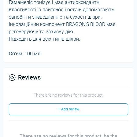
Гамамеліс тонізує і має антиоксидантні
властивості, а пантенол і бетаїн допомагають
запобігти зневодненню та сухості шкіри.
Інноваційний компонент DRAGON'S BLOOD має
регенеруючу та захисну дію.
Підходить для всіх типів шкіри.
Об'єм: 100 мл
Reviews
There are no reviews for this product.
+ Add review
There are no reviews for this product, be the