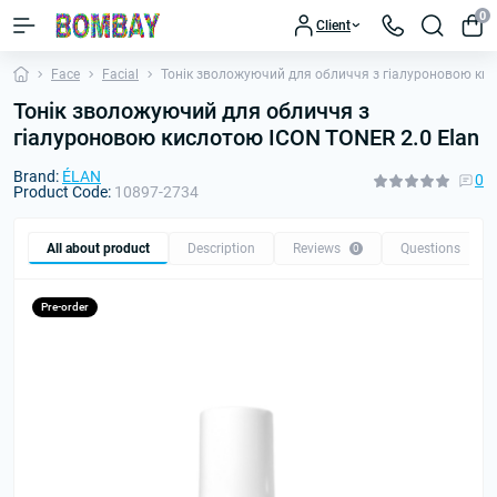
0
Client
Face
Facial
Тонік зволожуючий для обличчя з гіалуроновою кис
Тонік зволожуючий для обличчя з
гіалуроновою кислотою ICON TONER 2.0 Elan
Brand:
ÉLAN
0
Product Code:
10897-2734
All about product
Description
Reviews
Questions
0
0
Pre-order