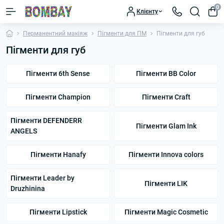
0
Клієнту
Перманентний макіяж
Пігменти для ПМ
Пігменти для губ
Пігменти для губ
Пігменти 6th Sense
Пігменти BB Color
Пігменти Champion
Пігменти Craft
Пігменти DEFENDERR
Пігменти Glam Ink
ANGELS
Пігменти Hanafy
Пігменти Innova colors
Пігменти Leader by
Пігменти LIK
Druzhinina
Пігменти Lipstick
Пігменти Magic Cosmetic