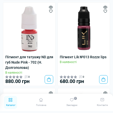
Пігмент для татуажу ND для
Пігмент Lik №013 Rozze lips
губ Nude Pink - 702 (Н.
В наявності
Долгополова)
В наявності
0
0
880.00 грн
680.00 грн
0
Каталог
Головна
Закладки
Контакти