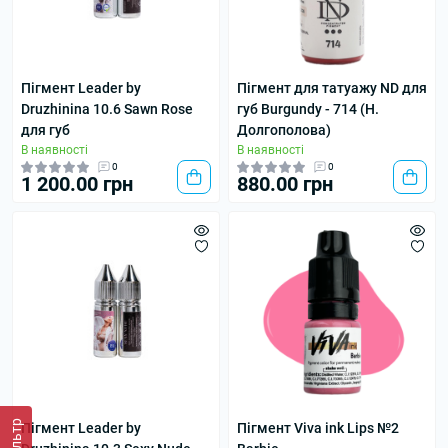
Пігмент Leader by
Пігмент для татуажу ND для
Druzhinina 10.6 Sawn Rose
губ Burgundy - 714 (Н.
для губ
Долгополова)
В наявності
В наявності
0
0
1 200.00 грн
880.00 грн
Фільтр
Пігмент Leader by
Пігмент Viva ink Lips №2