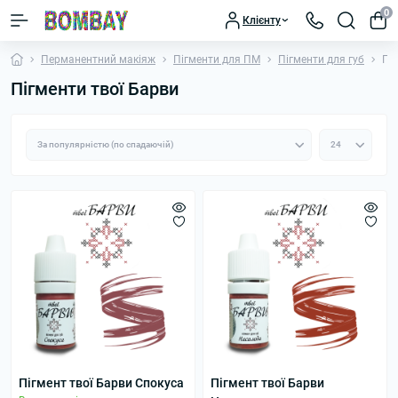
0
Клієнту
Перманентний макіяж
Пігменти для ПМ
Пігменти для губ
Пі
Пігменти твої Барви
Пігмент твої Барви Спокуса
Пігмент твої Барви