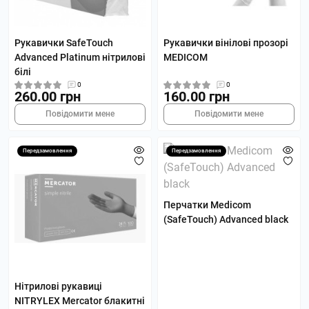
Рукавички SafeTouch
Рукавички вінілові прозорі
Advanced Platinum нітрилові
MEDICOM
білі
0
0
260.00 грн
160.00 грн
Повідомити мене
Повідомити мене
Передзамовлення
Передзамовлення
Перчатки Medicom
(SafeTouch) Advanced black
Нітрилові рукавиці
NITRYLEX Mercator блакитні