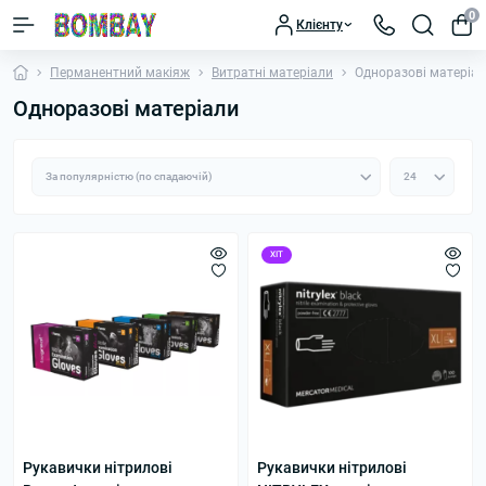
0
Клієнту
Перманентний макіяж
Витратні матеріали
Одноразові матеріа
Одноразові матеріали
ХІТ
Рукавички нітрилові
Рукавички нітрилові