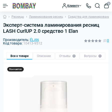
0
Клиенту
Ресницы
Ламинирование ресниц
Средства для ламинирования
Эксперт-система ламинирования ресниц
LASH CurlUP 2.0 средство 1 Elan
Производитель:
ÉLAN
0
Код товара:
10413-9512
Все о товаре
Описание
Отзывы
Вопросы
0
0
Кончается