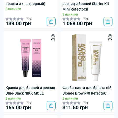
краски и хны (черный)
ресниц и бровей Starter Kit
В наличии
Mini RefectoCil
В наличии
0
0
139.00 грн
1 068.00 грн
Краска для бровей и ресниц
Фарба-паста для брів та вій
Blue-Black NIKK MOLE
Blonde Brow №0 RefectoCil
В наличии
В наличии
0
0
165.00 грн
311.50 грн