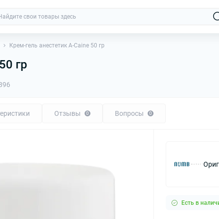
Крем-гель анестетик А-Caine 50 гр
50 гр
896
еристики
Отзывы
Вопросы
0
0
Ориг
Есть в налич