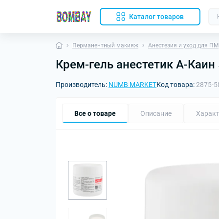
Каталог товаров
Перманентный макияж
Анестезия и уход для ПМ
Крем-гель анестетик А-Каин 
Производитель:
NUMB MARKET
Код товара:
2875-5
Все о товаре
Описание
Характ