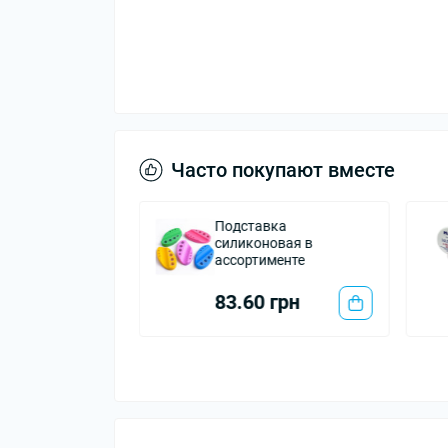
Часто покупают вместе
жі Mast Pro
Подставка
T
силиконовая в
ассортименте
 грн
83.60 грн