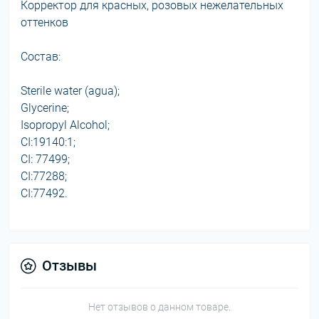
Корректор для красных, розовых нежелательных
оттенков
Состав:
Sterile water (agua);
Glycerine;
Isopropyl Alcohol;
CI:19140:1;
CI: 77499;
CI:77288;
CI:77492.
Отзывы
Нет отзывов о данном товаре.