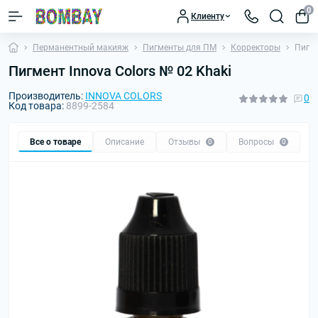
0
Клиенту
Перманентный макияж
Пигменты для ПМ
Корректоры
Пигме
Пигмент Innova Colors № 02 Khaki
Производитель:
INNOVA COLORS
0
Код товара:
8899-2584
Все о товаре
Описание
Отзывы
Вопросы
0
0