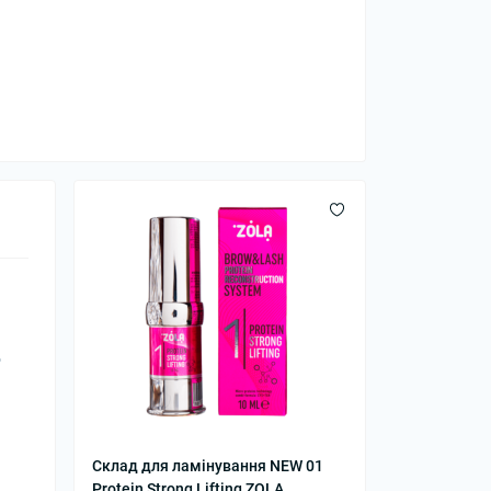
о
Склад для ламінування NEW 01
Protein Strong Lifting ZOLA