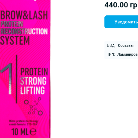
440.00 гр
Уведомить
Вид:
Составы
Тип:
Ламиниров