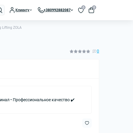
0
0
Клиенту
+380992882087
 Lifting ZOLA
0
инал • Профессиональное качество ✔️