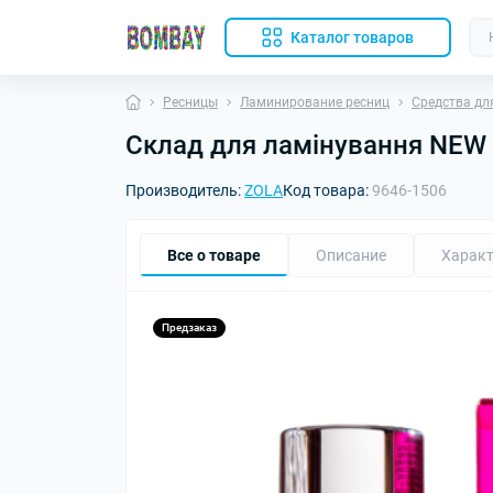
Каталог товаров
Ресницы
Ламинирование ресниц
Средства дл
Склад для ламінування NEW 01
Производитель:
ZOLA
Код товара:
9646-1506
Все о товаре
Описание
Характ
Предзаказ