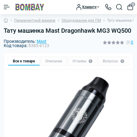
0
Клиенту
Перманентный макияж
Оборудование для ПМ
Тату машинка M
Тату машинка Mast Dragonhawk MG3 WQ500
Производитель:
Mast
0
Код товара:
8385-6123
Все о товаре
Описание
Отзывы
Вопросы
0
0