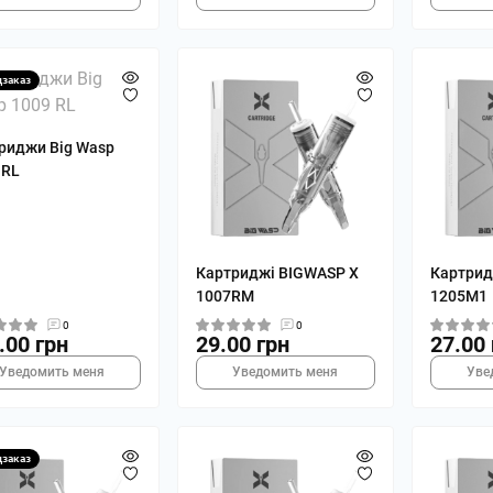
дзаказ
риджи Big Wasp
 RL
Картриджі BIGWASP X
Картрид
1007RM
1205M1
0
0
.00 грн
29.00 грн
27.00 
Уведомить меня
Уведомить меня
Уве
дзаказ