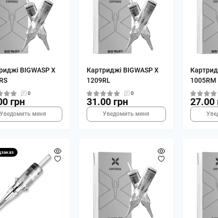
риджі BIGWASP X
Картриджі BIGWASP X
Картрид
RS
1209RL
1005RM
0
0
00 грн
31.00 грн
27.00 
Уведомить меня
Уведомить меня
Уве
дзаказ