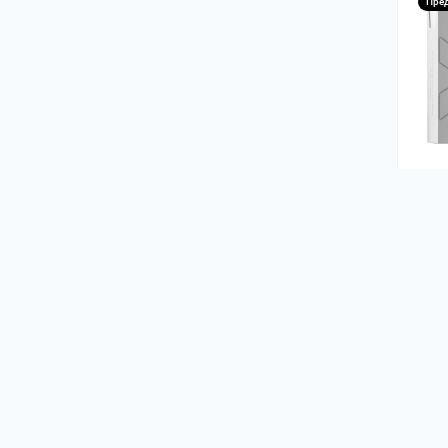
Пре
Карт
1007
29.