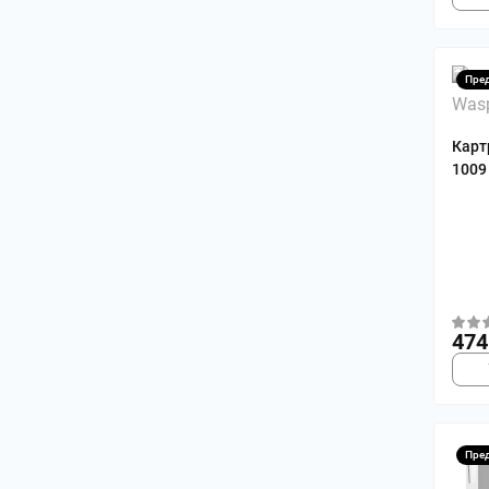
Пре
Карт
1009
474
Пре