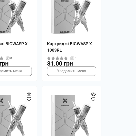
жі BIGWASP X
Картриджі BIGWASP X
1009RL
0
0
грн
31.00 грн
домить меня
Уведомить меня