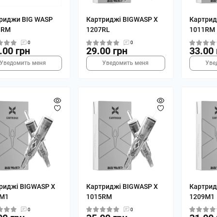
риджи BIG WASP
Картриджі BIGWASP X
Картрид
 RM
1207RL
1011RM
0
0
.00 грн
29.00 грн
33.00 
Уведомить меня
Уведомить меня
Уве
риджі BIGWASP X
Картриджі BIGWASP X
Картрид
5M1
1015RM
1209M1
0
0