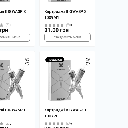
жі BIGWASP X
Картриджі BIGWASP X
1009M1
0
0
грн
31.00 грн
домить меня
Уведомить меня
Предзаказ
жі BIGWASP X
Картриджі BIGWASP X
1007RL
0
0