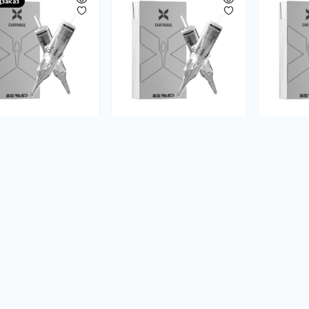
дзаказ
риджі BIGWASP X
Картриджі BIGWASP X
Картрид
RS
1011RS
1009RM
0
0
00 грн
33.00 грн
31.00 
Уведомить меня
Уведомить меня
Уве