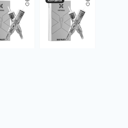
Кончается
жі BIGWASP X
Картриджі BIGWASP X
1215RM
0
0
грн
35.00 грн
домить меня
Уведомить меня
Предзаказ