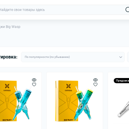
жи Big Wasp
тировка:
Предзака