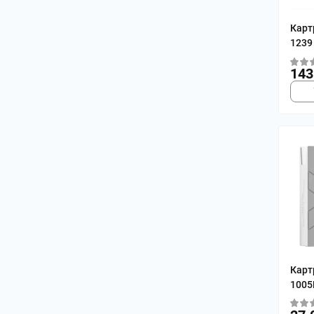
Карт
1239
143
Карт
100