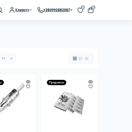
0
0
Клиенту
+380992882087
з
Предзаказ