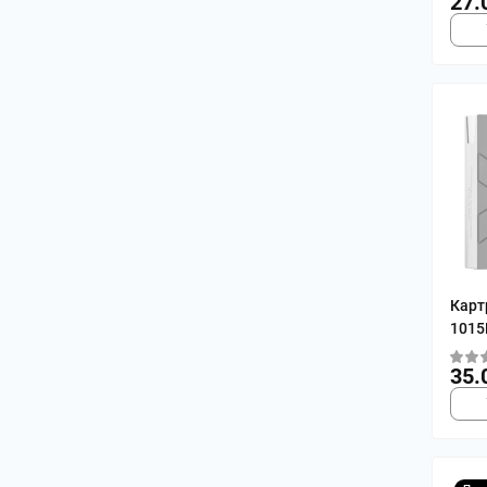
27.
Карт
101
35.