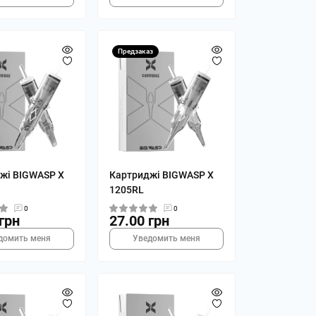
Предзаказ
жі BIGWASP X
Картриджі BIGWASP X
1205RL
0
0
грн
27.00 грн
домить меня
Уведомить меня