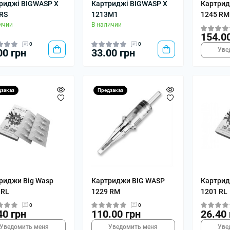
риджі BIGWASP X
Картриджі BIGWASP X
Картрид
RS
1213M1
1245 RM
ичии
В наличии
154.0
0
0
Уве
00 грн
33.00 грн
дзаказ
Предзаказ
риджи Big Wasp
Картриджи BIG WASP
Картрид
 RL
1229 RM
1201 RL
0
0
40 грн
110.00 грн
26.40 
Уведомить меня
Уведомить меня
Уве