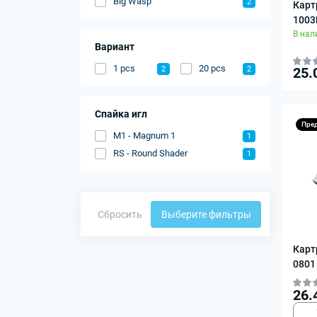
Big Wasp
2
Карт
1003
В нал
Вариант
1 pcs
20 pcs
2
2
25.
Спайка игл
Пре
M1 - Magnum 1
1
RS - Round Shader
1
Сбросить
Выберите фильтры
Карт
0801
26.