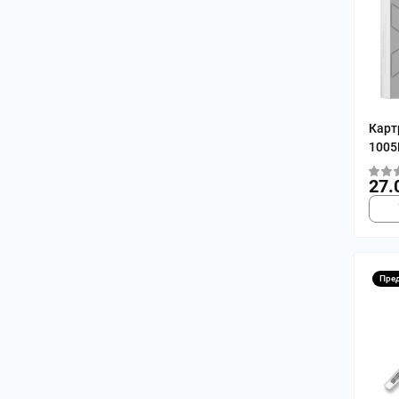
Карт
1005
27.
Пре