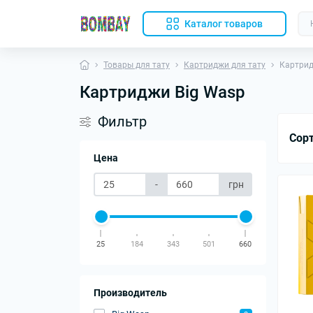
Каталог товаров
Товары для тату
Картриджи для тату
Картрид
Картриджи Big Wasp
Фильтр
Сор
Цена
-
грн
25
184
343
501
660
Производитель