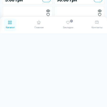
0
Каталог
Главная
Закладки
Контакты
Лоток для инструментов
Маска пластикова для
медсталь (304)
татуажу
В наличии
В наличии
0
0
110.00 грн
35.00 грн