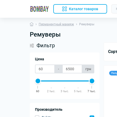
Каталог товаров
Перманентный макияж
Ремуверы
Ремуверы
Фильтр
Сор
Цена
-
грн
Поп
60
2 тыс.
3 тыс.
5 тыс.
7 тыс.
Производитель