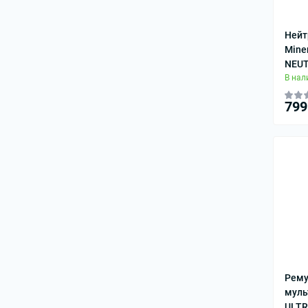
Нейт
Mine
NEUT
В нал
799
Рему
муль
ULT