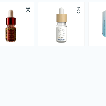
вер кислотний
Нейтралізатор Next
Ремувер 
 Active
Level
Remover
ичии
В наличии
В наличи
0
0
00.00 грн
800.00 грн
800.0