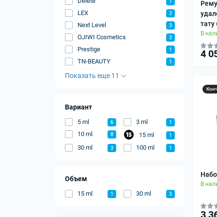
Delete
1
Рему
LEX
удал
3
тату 
Next Level
3
В нал
OJIWI Cosmetics
3
Prestige
1
4 0
TN-BEAUTY
1
Показать еще 11
Кон
Вариант
5 ml
3 ml
6
1
10 ml
15 ml
8
1
30 ml
100 ml
3
1
Набо
Объем
В нал
15 ml
30 ml
1
3
3 3