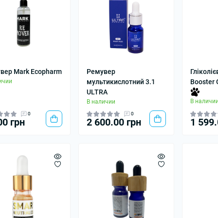
вер Mark Ecopharm
Ремувер
Гліколі
ичии
мультикислотний 3.1
Booster 
ULTRA
В наличи
В наличии
0
0
00 грн
2 600.00 грн
1 599.