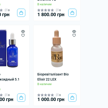
и
В наличии
0
0
0 грн
1 800.00 грн
р
Біоревіталізант Bio
ксидный 5.1
Elixir 22 LEX
В наличии
и
0
0
00 грн
1 000.00 грн