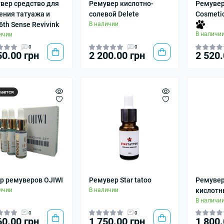
вер cредство для
Ремувер кислотно-
Ремувер
ения татуажа и
солевой Delete
Cosmeti
6th Sense Revivink
В наличии
В наличи
ичии
0
0
50.00 грн
2 200.00 грн
2 520.
чается
р ремуверов OJIWI
Ремувер Star tatoo
Ремувер 
ичии
В наличии
кислотн
В наличи
0
0
60.00 грн
1 750.00 грн
1 800.