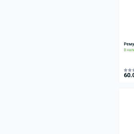
Рему
В нал
60.