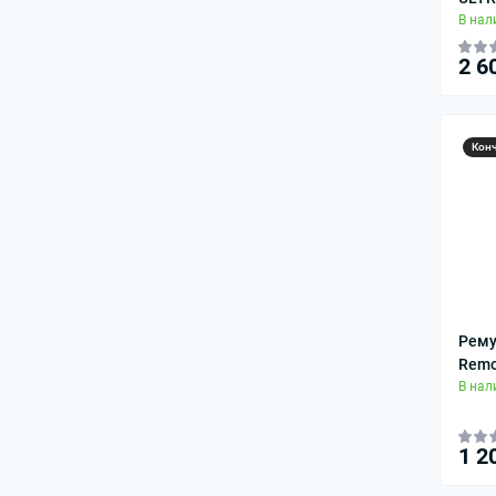
В нал
2 6
Кон
Рему
Remo
В нал
1 2