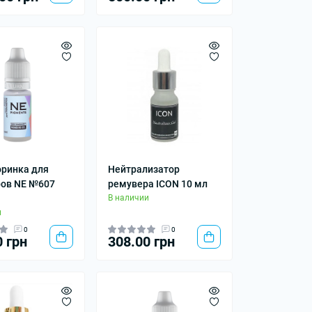
оринка для
Нейтрализатор
ов NE №607
ремувера ICON 10 мл
В наличии
и
0
0
0 грн
308.00 грн