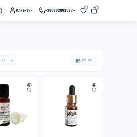
0
0
Клиенту
+380992882087