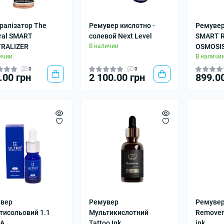
ралізатор The
Ремувер кислотно -
Ремувер
ral SMART
солевой Next Level
SMART 
RALIZER
В наличии
OSMOSI
ичии
В наличи
0
0
.00 грн
2 100.00 грн
899.0
вер
Ремувер
Ремувер
тисольовий 1.1
Мультикислотний
Remover 
RA
Tattoo Ink
ink