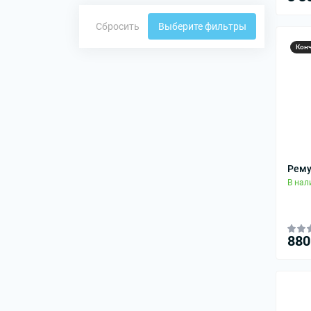
Сбросить
Выберите фильтры
Кон
Рему
В нал
880