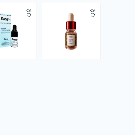
Barvy ink
Ремувер сольовий
Trend Crystal
и
В наличии
0
0
0 грн
1 200.00 грн
Предзаказ