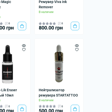
 Magic
Ремувер Viva ink
с
Remover
В наличии
и
0
0
00 грн
800.00 грн
Lik Eraser
Нейтрализатор
ый 10мл
ремувера STARTATTOO
и
В наличии
0
0
00 грн
500.00 грн