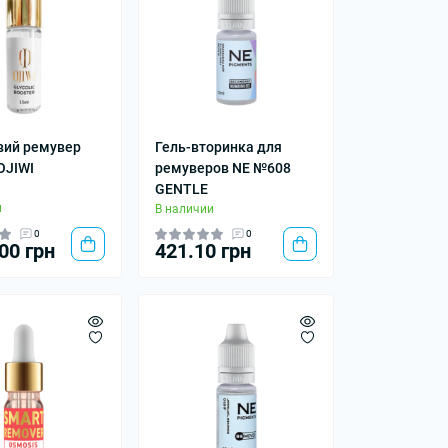
євий ремувер
Гель-вторинка для
OJIWI
ремуверов NE №608
GENTLE
и
В наличии
0
0
00 грн
421.10 грн