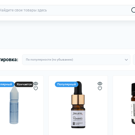
тировка:
улярный
Кончается
Популярный