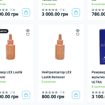
ичии
В наличии
В наличи
0
0
00.00 грн
3 000.00 грн
780.0
чается
вер LEX Lastik
Нейтралізатор LEX
Ремуве
ver
Lastik Remover
мультио
ичии
В наличии
ULTRA
В наличи
0
0
00.00 грн
800.00 грн
3 100.