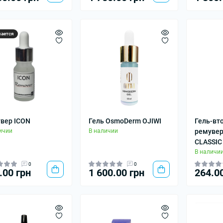
чается
вер ICON
Гель OsmoDerm OJIWI
Гель-вт
ичии
В наличии
ремувер
CLASSIC
В наличи
0
0
.00 грн
1 600.00 грн
264.0