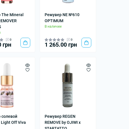
 The Mineral
Ремувер NE №610
REMOVER
OPTIMUM
S
В наличии
и
0
0
0 грн
1 265.00 грн
 солевой
Ремувер REGEN
Light Off Viva
REMOVE by OJIWI x
STARTATTO