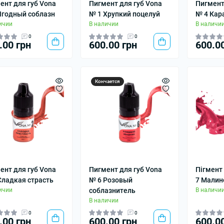
ент для губ Vona
Пигмент для губ Vona
Пигмент
Ягодный соблазн
№ 1 Хрупкий поцелуй
№ 4 Кар
ичии
В наличии
В наличи
0
0
.00 грн
600.00 грн
600.0
Кончается
ент для губ Vona
Пигмент для губ Vona
Пігмент
Сладкая страсть
№ 6 Розовый
7 Малин
ичии
соблазнитель
В наличи
В наличии
0
0
.00 грн
600.00 грн
600.0