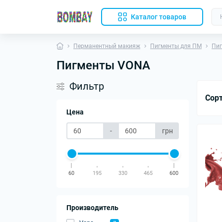
Каталог товаров
Перманентный макияж
Пигменты для ПМ
Пиг
Пигменты VONA
Фильтр
Сор
Цена
-
грн
60
195
330
465
600
Производитель