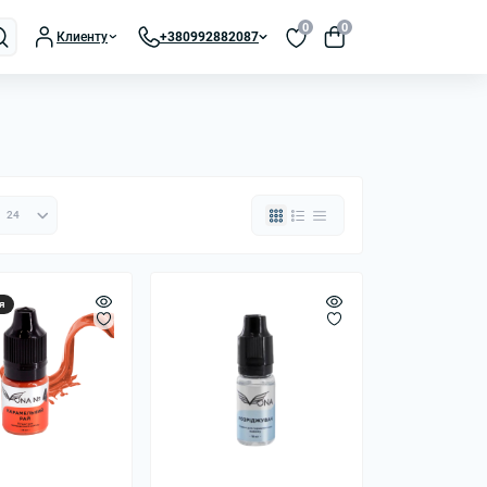
0
0
Клиенту
+380992882087
я