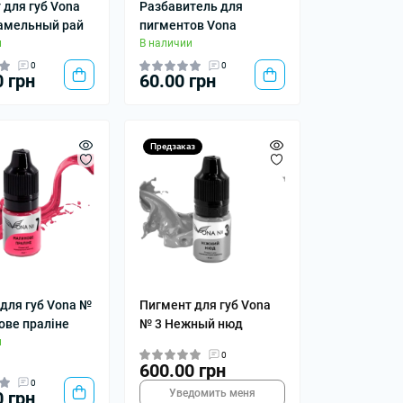
 для губ Vona
Разбавитель для
амельный рай
пигментов Vona
и
В наличии
0
0
0 грн
60.00 грн
Предзаказ
 для губ Vona №
Пигмент для губ Vona
ове праліне
№ 3 Нежный нюд
и
0
600.00 грн
0
Уведомить меня
0 грн