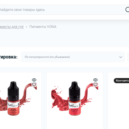
менты для губ
Пигменты VONA
тировка:
Кончаетс