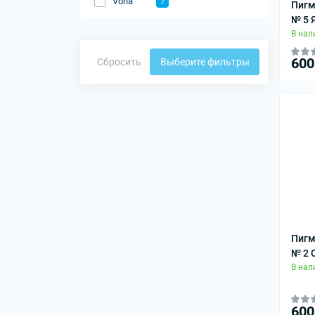
Vona
7
Пигм
№ 5 
В нал
600
Сбросить
Выберите фильтры
Пигм
№ 2 
В нал
600