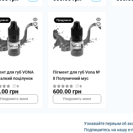
дзаказ
Предзаказ
ент для губ VONA
Пігмент для губ Vona №
алкий поцілунок
8 Полуничний мус
0
0
.00 грн
600.00 грн
Уведомить меня
Уведомить меня
Узнавайте первым об ак
Подпишитесь на нашу e-