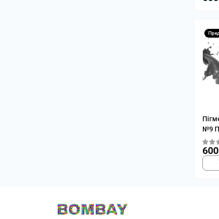
Пре
Пігм
№9 П
600