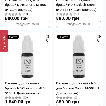
бровей ND Brunette M-508
бровей ND Blackish Brown
(Н. Долгополова)
№D-512 (Н. Долгополова)
0
0
880.00 грн
880.00 грн
Уведомить меня
Уведомить меня
Фильтр
Предзаказ
Предзаказ
Пигмент для татуажа
Пигмент для татуажа ND
бровей ND Сhocolate № D-
для бровей Сocoa M-509 (Н.
510 (Н. Долгополова)
Долгополова)
0
0
1 540.00 грн
880.00 грн