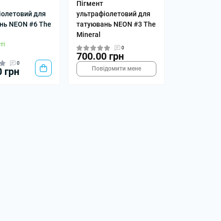
Пігмент
іолетовий для
ультрафіолетовий для
нь NEON #6 The
татуювань NEON #3 The
Mineral
ті
0
700.00 грн
0
Повідомити мене
0 грн