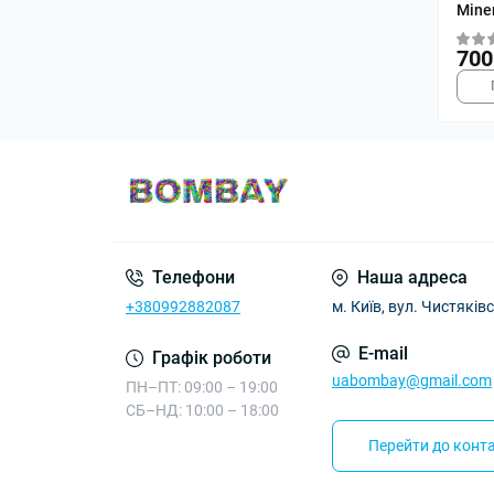
Mine
700
Телефони
Наша адреса
+380992882087
м. Київ, вул. Чистяківс
E-mail
Графік роботи
uabombay@gmail.com
ПН–ПТ: 09:00 – 19:00
СБ–НД: 10:00 – 18:00
Перейти до конта