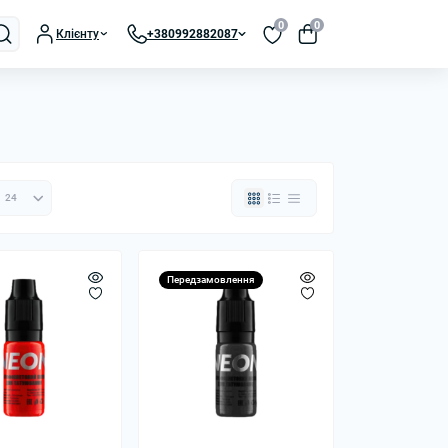
0
0
Клієнту
+380992882087
Передзамовлення