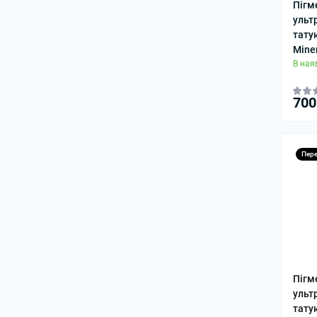
Пігм
ульт
тату
Mine
В ная
700
Пер
Пігм
ульт
тату