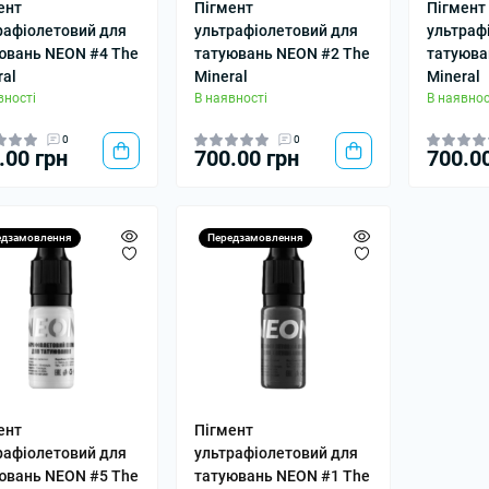
ент
Пігмент
Пігмент
рафіолетовий для
ультрафіолетовий для
ультраф
ювань NEON #4 The
татуювань NEON #2 The
татуюва
ral
Mineral
Mineral
вності
В наявності
В наявнос
0
0
.00 грн
700.00 грн
700.0
едзамовлення
Передзамовлення
ент
Пігмент
рафіолетовий для
ультрафіолетовий для
ювань NEON #5 The
татуювань NEON #1 The