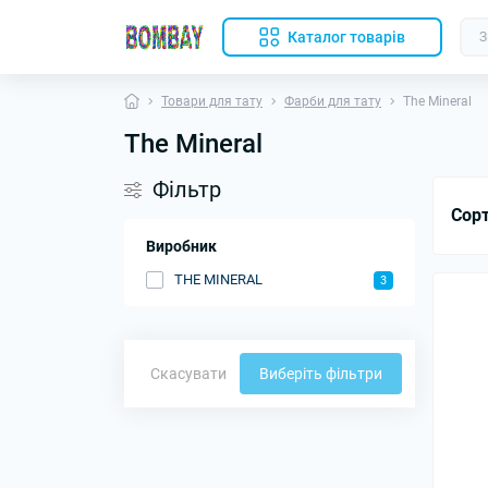
Каталог товарів
Товари для тату
Фарби для тату
The Mineral
The Mineral
Фільтр
Сор
Виробник
THE MINERAL
3
Скасувати
Виберіть фільтри