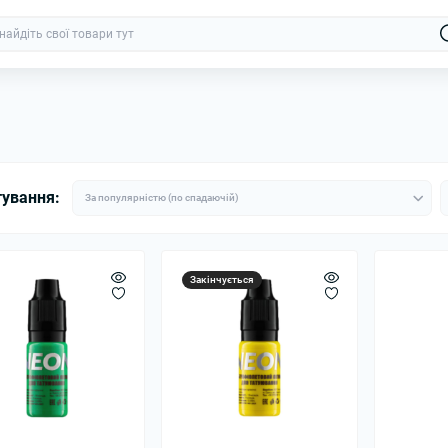
тування:
Закінчується