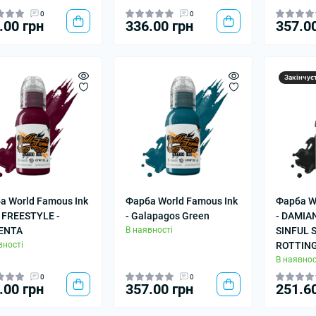
0
0
.00 грн
336.00 грн
357.0
Закінчує
а World Famous Ink
Фарба World Famous Ink
Фарба W
Y FREESTYLE -
- Galapagos Green
- DAMIA
ENTA
В наявності
SINFUL 
вності
ROTTING
В наявнос
0
0
.00 грн
357.00 грн
251.6