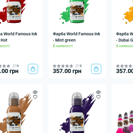
а World Famous Ink
Фарба World Famous Ink
Фарба W
 Hot
- Mint green
- Dubai 
вності
В наявності
В наявнос
0
0
.00 грн
357.00 грн
357.0