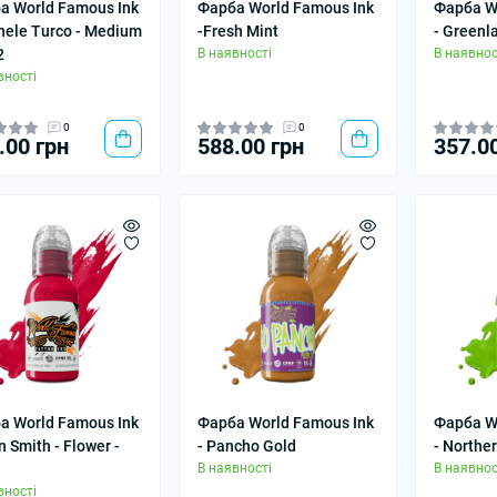
а World Famous Ink
Фарба World Famous Ink
Фарба W
hele Turco - Medium
-Fresh Mint
- Greenl
2
В наявності
В наявнос
вності
0
0
.00 грн
588.00 грн
357.0
а World Famous Ink
Фарба World Famous Ink
Фарба W
n Smith - Flower -
- Pancho Gold
- Northe
В наявності
В наявнос
вності