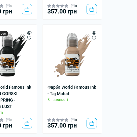
0
0
0 грн
357.00 грн
ться
orld Famous Ink
Фарба World Famous Ink
N GORSKI
- Taj Mahal
SPRING -
В наявності
 LUST
ті
0
0
0 грн
357.00 грн