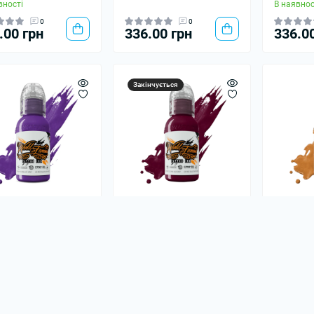
вності
В наявнос
0
0
.00 грн
336.00 грн
336.0
Закінчується
а World Famous Ink
Фарба World Famous Ink
Фарба W
i Hui Taiwanese -
- HORI HUI - DEEP
- Gold C
 Amethyst
MAGENTA
В наявнос
вності
В наявності
0
0
.00 грн
336.00 грн
336.0