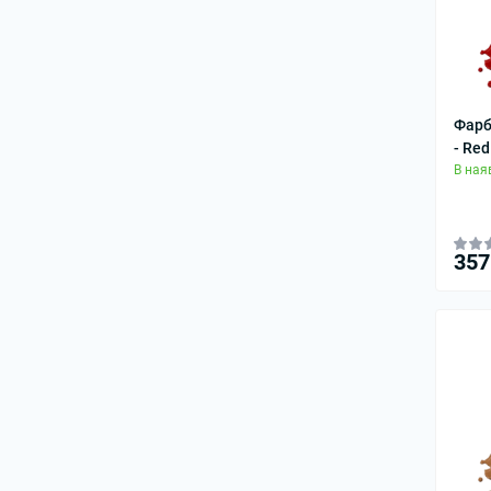
Фарб
- Red
В ная
357