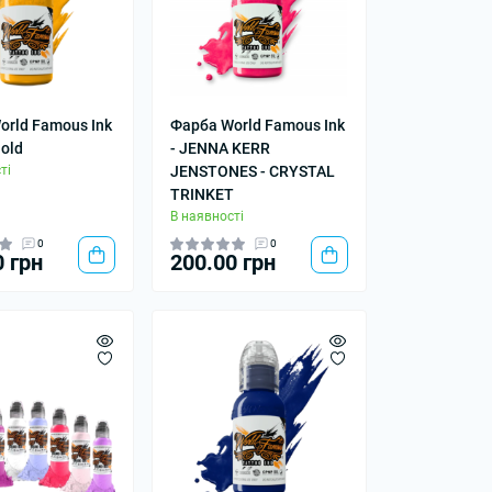
orld Famous Ink
Фарба World Famous Ink
Gold
- JENNA KERR
ті
JENSTONES - CRYSTAL
TRINKET
В наявності
0
0
0 грн
200.00 грн