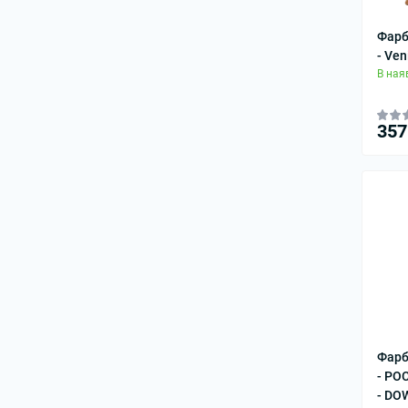
Фарб
- Ven
В ная
357
Фарб
- PO
- DO