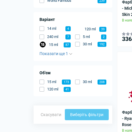
World Famous
239
Фарб
- Mic
Skin 
Варіант
В ная
14 ml
120 ml
4
39
240 ml
5 ml
7
2
336
30 ml
15 ml
192
87
Показати ще 1
Об'єм
15 ml
30 ml
173
208
120 ml
41
Фарб
Скасувати
Виберіть фільтри
- Rya
Rose
В ная