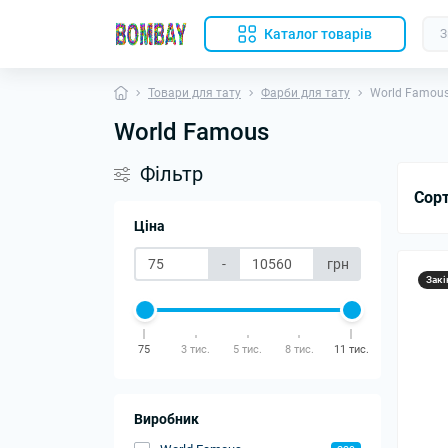
Каталог товарів
Товари для тату
Фарби для тату
World Famou
World Famous
Фільтр
Сор
Ціна
-
грн
Закі
75
3 тис.
5 тис.
8 тис.
11 тис.
Виробник