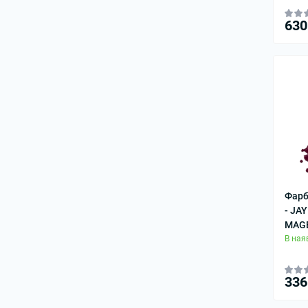
630
Фарб
- JA
MAG
В ная
336