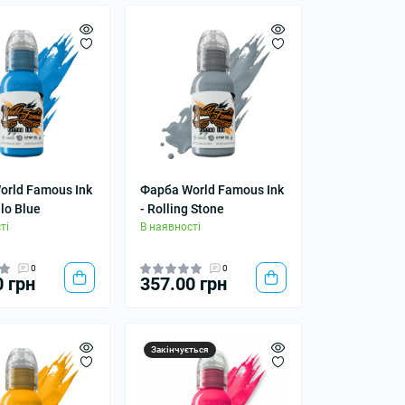
orld Famous Ink
Фарба World Famous Ink
lo Blue
- Rolling Stone
ті
В наявності
0
0
0 грн
357.00 грн
Закінчується