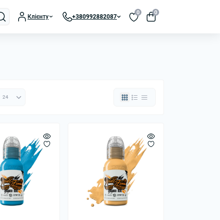
0
0
Клієнту
+380992882087