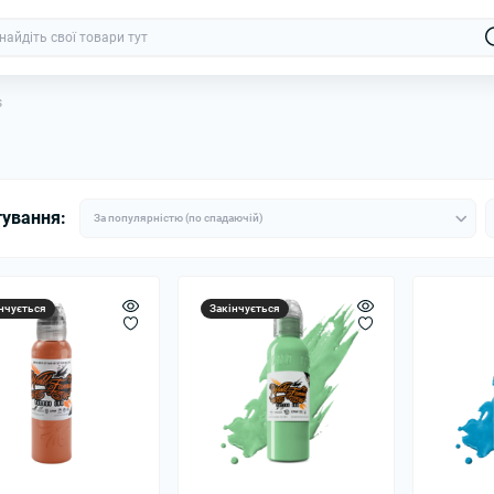
s
тування:
нчується
Закінчується