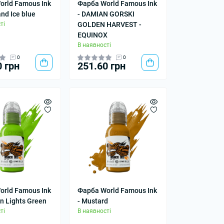
orld Famous Ink
Фарба World Famous Ink
and Ice blue
- DAMIAN GORSKI
ті
GOLDEN HARVEST -
EQUINOX
В наявності
0
0
0 грн
251.60 грн
orld Famous Ink
Фарба World Famous Ink
rn Lights Green
- Mustard
ті
В наявності