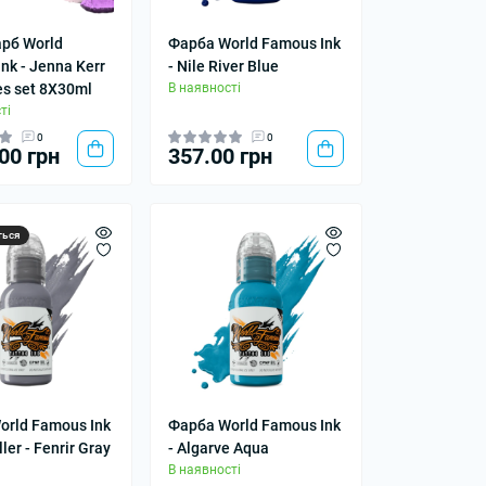
рб World
Фарба World Famous Ink
nk - Jenna Kerr
- Nile River Blue
s set 8X30ml
В наявності
ті
0
0
00 грн
357.00 грн
ться
orld Famous Ink
Фарба World Famous Ink
ler - Fenrir Gray
- Algarve Aqua
В наявності