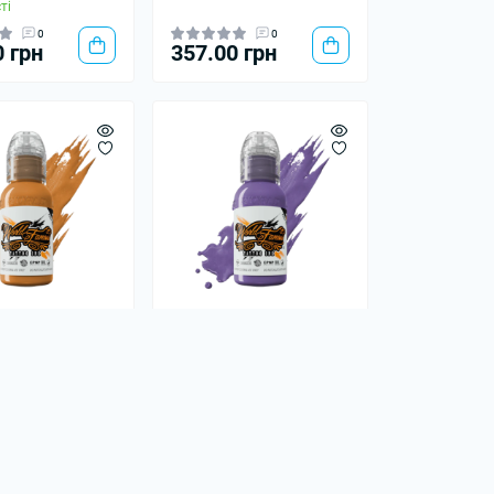
ті
0
0
0 грн
357.00 грн
orld Famous Ink
Фарба World Famous Ink
oast
- Forbidden City
ті
В наявності
0
0
0 грн
357.00 грн