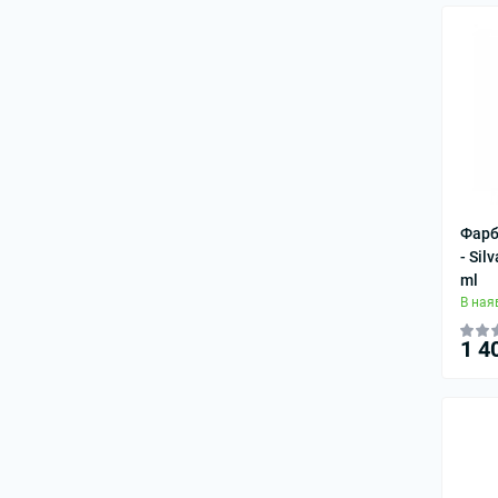
Фарб
- Sil
ml
В ная
1 4