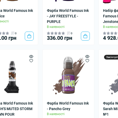
а World Famous Ink
Фарба World Famous Ink
Набір фа
ice
- JAY FREESTYLE -
Famous I
вності
PURPLE
Jenstone
В наявності
В наявнос
0
0
.00 грн
336.00 грн
4 928.
Закінчує
а World Famous Ink
Фарба World Famous Ink
Фарба W
CH'S MUTED STORM
- Pancho Grey
Sarah Mil
WN POUR
В наявності
№1