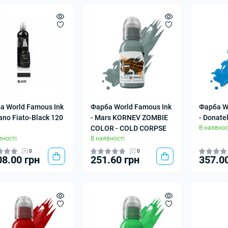
а World Famous Ink
Фарба World Famous Ink
Фарба W
vano Fiato-Black 120
- Mars KORNEV ZOMBIE
- Donatel
COLOR - COLD CORPSE
В наявнос
вності
В наявності
0
0
08.00 грн
251.60 грн
357.0