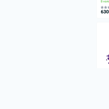
В ная
630
Фарб
- Hor
Deep
В ная
630