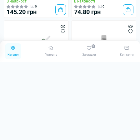
В наявності
В наявності
0
0
145.20 грн
74.80 грн
0
Каталог
Головна
Закладки
Контакти
Картриджі Cheyenne Safety
Картриджі Cheyenne Craft
9 MG
Cartridges 7 RM (MG-SE)
В наявності
В наявності
0
0
88.00 грн
62.50 грн