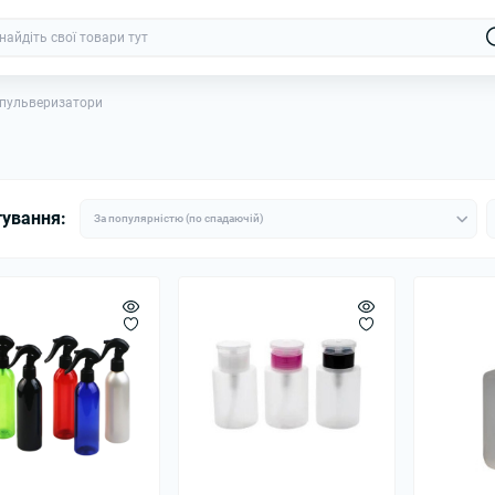
 пульверизатори
тування: