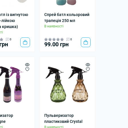
тл із вигнутою
Спрей батл кольоровий
-лійкою
трапеція 250 мл
а кришка)
В наявності
ті
0
0
грн
99.00 грн
изатор
Пульверизатор
gne
пластиковий Crystal
ті
В наявності