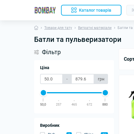
Каталог товарів
Товари для тату
Витратні матеріали
Батли та
Батли та пульверизатори
Фільтр
Сор
Ціна
-
грн
50,0
257
465
672
880
Виробник