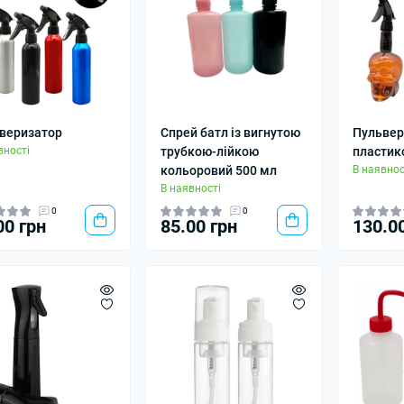
веризатор
Спрей батл із вигнутою
Пульвер
вності
трубкою-лійкою
пластик
кольоровий 500 мл
В наявнос
В наявності
0
0
00 грн
85.00 грн
130.0