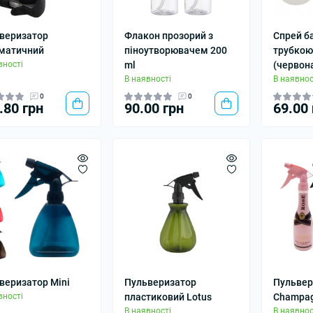
веризатор
Флакон прозорий з
Спрей ба
матичний
піноутворювачем 200
трубкою
вності
ml
(червон
В наявності
В наявнос
0
0
.80 грн
90.00 грн
69.00 
веризатор Mini
Пульверизатор
Пульвер
вності
пластиковий Lotus
Champa
В наявності
В наявнос