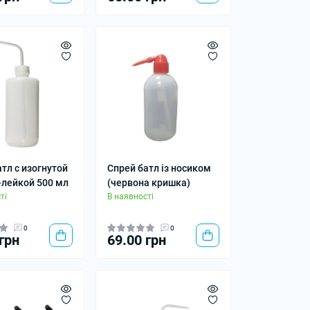
тл с изогнутой
Спрей батл із носиком
-лейкой 500 мл
(червона кришка)
ті
В наявності
0
0
грн
69.00 грн