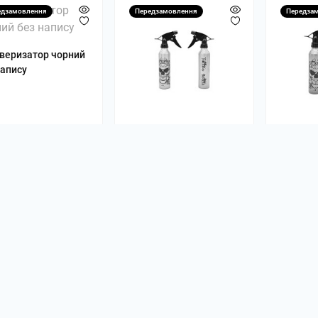
едзамовлення
Передзамовлення
Передза
веризатор чорний
напису
Пульверизатор Tattoo
Пульвер
фіолето
0
0
.00 грн
147.00 грн
154.0
Повідомити мене
Повідомити мене
Пов
едзамовлення
Передзамовлення
Передза
Пульвер