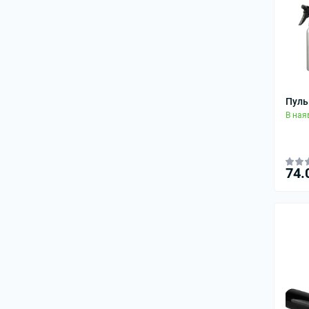
Пуль
В ная
74.