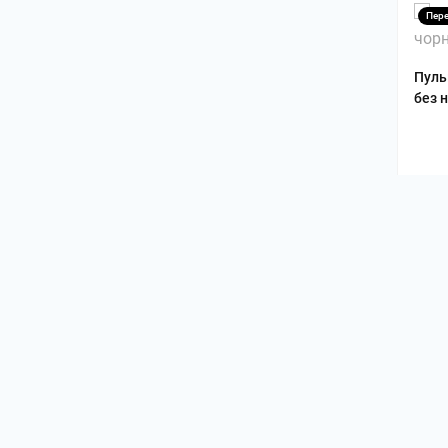
Пер
Пуль
без 
147
Пер