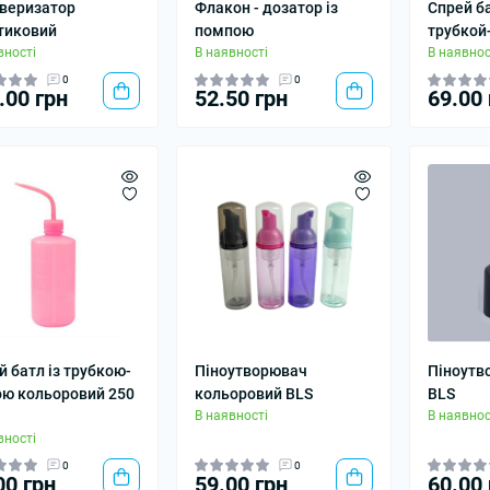
веризатор
Флакон - дозатор із
Спрей ба
тиковий
помпою
трубкой
вності
В наявності
В наявнос
0
0
.00 грн
52.50 грн
69.00 
й батл із трубкою-
Піноутворювач
Піноутв
ою кольоровий 250
кольоровий BLS
BLS
В наявності
В наявнос
вності
0
0
00 грн
59.00 грн
60.00 