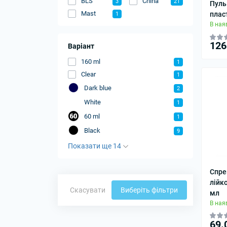
BLS
China
3
21
Пуль
Mast
плас
1
В ная
126
Варіант
160 ml
1
Clear
1
Dark blue
2
White
1
60 ml
1
Black
9
Показати ще 14
Спре
лійк
Скасувати
Виберіть фільтри
мл
В ная
69.