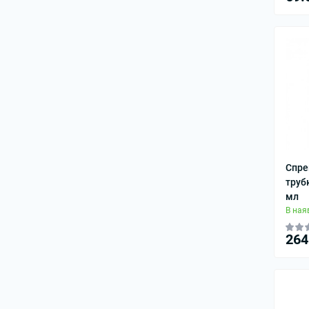
Спре
труб
мл
В ная
264