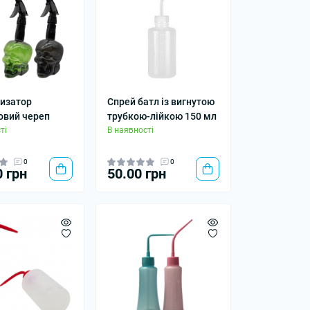
изатор
Спрей батл із вигнутою
овий череп
трубкою-лійкою 150 мл
ті
В наявності
0
0
0 грн
50.00 грн