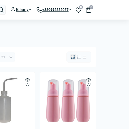
0
0
Клієнту
+380992882087