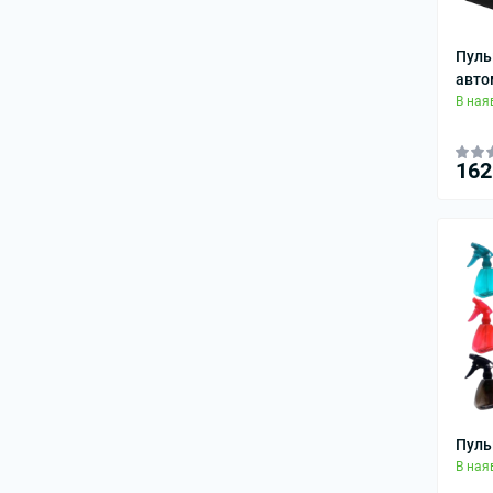
Пуль
авто
В ная
162
Пуль
В ная