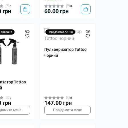
0
0
0 грн
60.00 грн
мовлення
Передзамовлення
Пульверизатор Tattoo
чорний
изатор Tattoo
й
0
0
0 грн
147.00 грн
ідомити мене
Повідомити мене