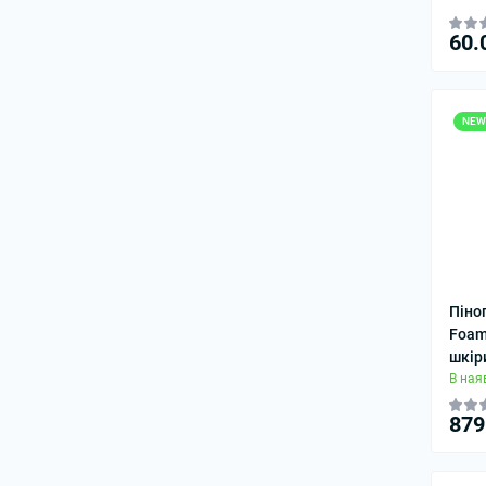
60.
NEW
Піно
Foam
шкір
В ная
879