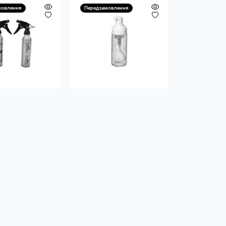
мовлення
Передзамовлення
изатор Tattoo
Флакон
вий
пенообразователь
(150мл)
0
0
0 грн
88.00 грн
ідомити мене
Повідомити мене
мовлення
изатор Barrel