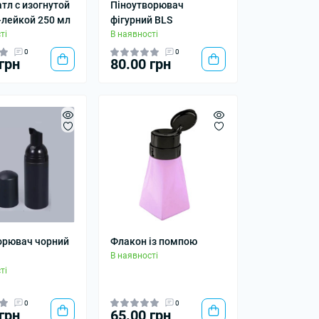
тл с изогнутой
Піноутворювач
-лейкой 250 мл
фігурний BLS
ті
В наявності
0
0
грн
80.00 грн
орювач чорний
Флакон із помпою
В наявності
ті
0
0
грн
65.00 грн