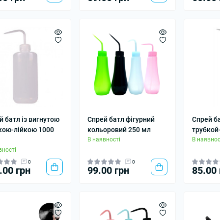
й батл із вигнутою
Спрей батл фігурний
Спрей ба
кою-лійкою 1000
кольоровий 250 мл
трубкой
В наявності
В наявнос
вності
0
0
.00 грн
99.00 грн
85.00 