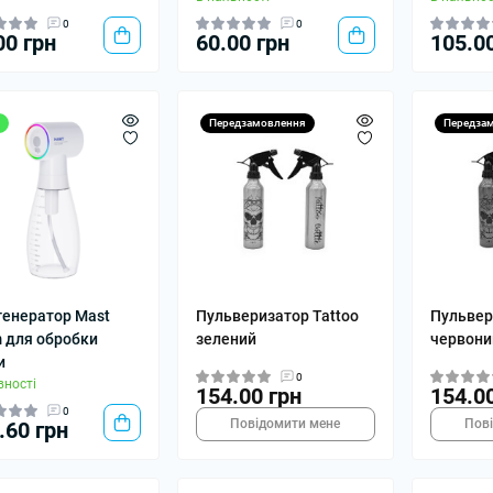
0
0
00 грн
60.00 грн
105.0
Передзамовлення
Передза
генератор Mast
Пульверизатор Tattoo
Пульвер
 для обробки
зелений
червони
и
0
вності
154.00 грн
154.0
0
Повідомити мене
Пов
.60 грн