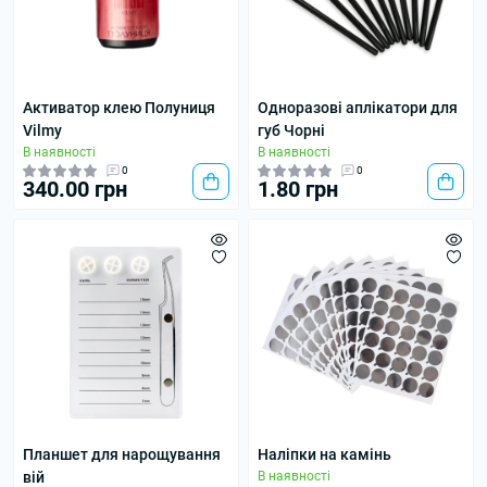
Активатор клею Полуниця
Одноразові аплікатори для
Vilmy
губ Чорні
В наявності
В наявності
0
0
340.00 грн
1.80 грн
Планшет для нарощування
Наліпки на камінь
вій
В наявності