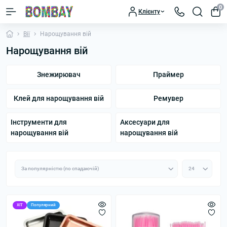
0
Клієнту
Вії
Нарощування вій
Нарощування вій
Знежирювач
Праймер
Клей для нарощування вій
Ремувер
Інструменти для
Аксесуари для
нарощування вій
нарощування вій
ХІТ
Популярний