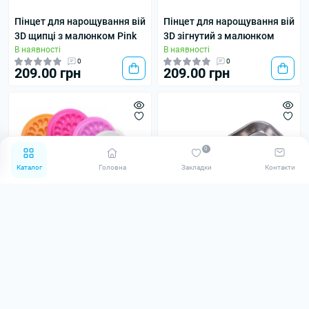
Пінцет для нарощування вій
Пінцет для нарощування вій
3D щипці з малюнком Pink
3D зігнутий з малюнком
В наявності
В наявності
0
0
209.00 грн
209.00 грн
0
Каталог
Головна
Закладки
Контакти
Палетка для клею
Лоток для інструментів
В наявності
прямокутний медсталь
(304)
В наявності
0
0
5.00 грн
150.00 грн