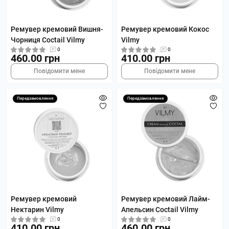
Ремувер кремовий Вишня-
Ремувер кремовий Кокос
Чорниця Coctail Vilmy
Vilmy
0
0
460.00 грн
410.00 грн
Повідомити мене
Повідомити мене
Передзамовлення
Передзамовлення
Ремувер кремовий
Ремувер кремовий Лайм-
Нектарин Vilmy
Апельсин Coctail Vilmy
0
0
410.00 грн
460.00 грн