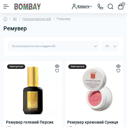
0
Клієнту
Вії
Нарощування вій
Ремувер
Ремувер
Закінчується
Закінчується
Ремувер гелевий Персик
Ремувер кремовий Суниця