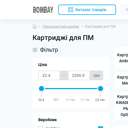
Каталог товарів
Перманентний макіяж
Картриджі для ПМ
Картриджі для ПМ
Фільтр
Карт
Ambi
Ціна
-
грн
Карт
MA
Карт
22,4
567
1,1 тис.
1,7 тис.
2,2 тис.
KWAD
P
Opt
Виробник