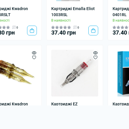
риджі Kwadron
Картриджі Emalla Eliot
Картридж
5RSLT
1003RSL
0401RL
вності
В наявності
В наявнос
0
0
80 грн
37.40 грн
37.40 
риджі Kwadron
Картриджі EZ
Картридж
3 RSLT
Revolution 1009 M1C
1019MG
вності
(RM)
В наявнос
В наявності
0
0