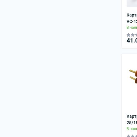
Карт
VC-1
В ная
41.
Карт
25/1
В ная