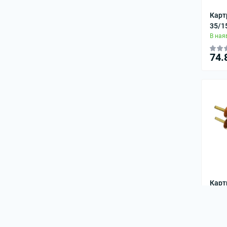
Карт
35/1
В ная
74.
Карт
30/1
В ная