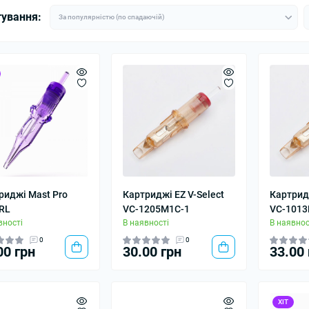
тування:
риджі Mast Pro
Картриджі EZ V-Select
Картридж
RL
VC-1205M1С-1
VC-1013
вності
В наявності
В наявнос
0
0
00 грн
30.00 грн
33.00 
ХІТ