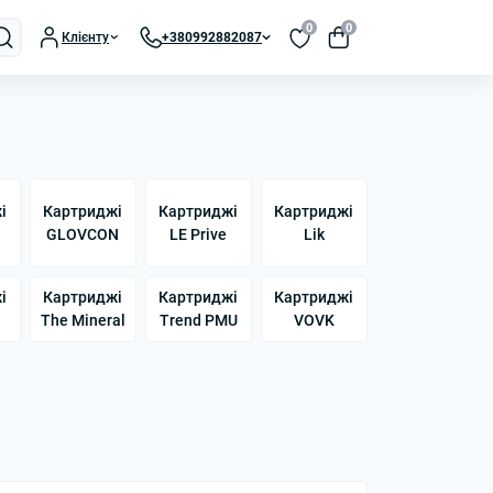
0
0
Клієнту
+380992882087
і
Картриджі
Картриджі
Картриджі
GLOVCON
LE Prive
Lik
і
Картриджі
Картриджі
Картриджі
The Mineral
Trend PMU
VOVK