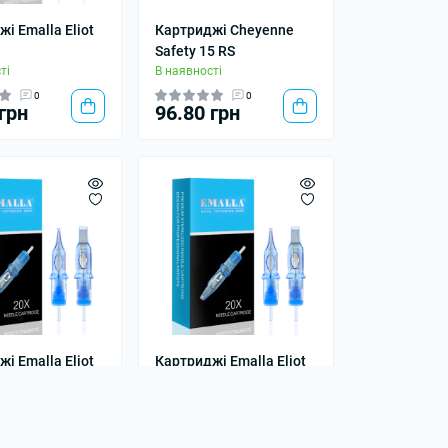
і Emalla Eliot
Картриджі Cheyenne
Safety 15 RS
ті
В наявності
0
0
грн
96.80 грн
і Emalla Eliot
Картриджі Emalla Eliot
L
1018RSL
ті
В наявності
0
0