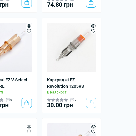
грн
74.80 грн
і EZ V-Select
Картриджі EZ
RL
Revolution 1205RS
ті
В наявності
0
0
грн
30.00 грн