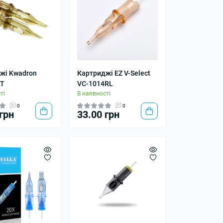
жі Kwadron
Картриджі EZ V-Select
LT
VC-1014RL
ті
В наявності
0
0
грн
33.00 грн