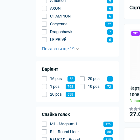
Ambition
9
Сор
AXON
6
CHAMPION
6
Cheyenne
72
Dragonhawk
7
ХІТ
LE PRIVÉ
6
Показати ще 19
Варіант
16 pcs
20 pcs
52
1
1 pcs
10 pcs
798
72
Карт
20 pcs
1005
638
В ная
27.
Спайка голок
M1 - Magnum 1
125
RL - Round Liner
88
RM (CM) - Round
118