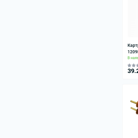
Карт
1209
В ная
39.