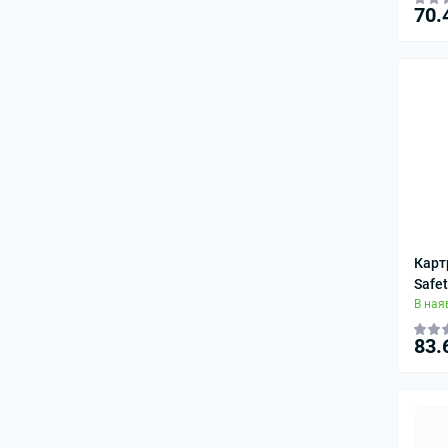
70.
Карт
Safe
В ная
83.