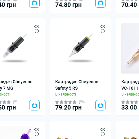
40 грн
74.80 грн
70.40 
риджі Cheyenne
Картриджі Cheyenne
Картридж
ty 7 MG
Safety 5 RS
VC-1011
вності
В наявності
В наявнос
0
0
60 грн
79.20 грн
33.00 