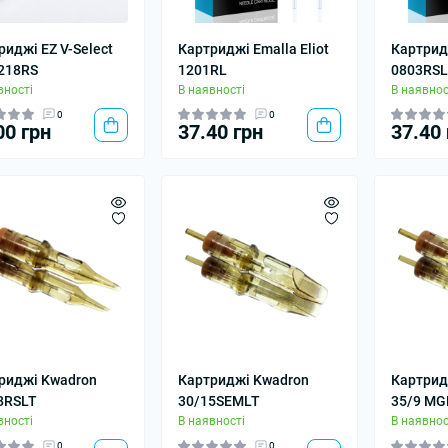
риджі EZ V-Select
Картриджі Emalla Eliot
Картридж
218RS
1201RL
0803RSL
вності
В наявності
В наявнос
0
0
00 грн
37.40 грн
37.40 
риджі Kwadron
Картриджі Kwadron
Картрид
8RSLT
30/15SEMLT
35/9 MG
вності
В наявності
В наявнос
0
0