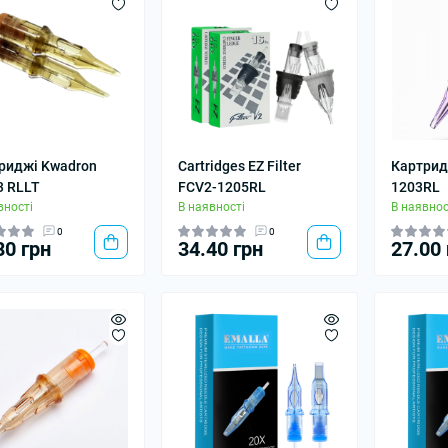
риджі Kwadron
Cartridges EZ Filter
Картрид
3 RLLT
FCV2-1205RL
1203RL
вності
В наявності
В наявнос
0
0
80 грн
34.40 грн
27.00 