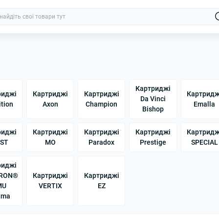
Картриджі
риджі
Картриджі
Картриджі
Картридж
Da Vinci
tion
Axon
Champion
Emalla
Bishop
риджі
Картриджі
Картриджі
Картриджі
Картридж
ST
MO
Paradox
Prestige
SPECIAL
риджі
RON®
Картриджі
Картриджі
MU
VERTIX
EZ
ima