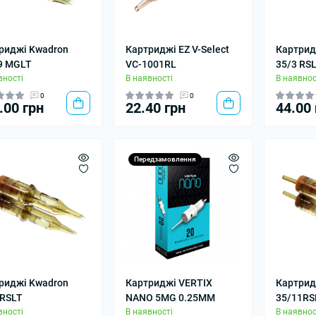
риджі Kwadron
Картриджі EZ V-Select
Картрид
9 MGLT
VC-1001RL
35/3 RS
вності
В наявності
В наявнос
0
0
.00 грн
22.40 грн
44.00 
Передзамовлення
риджі Kwadron
Картриджі VERTIX
Картрид
 RSLT
NANO 5MG 0.25MM
35/11RS
вності
В наявності
В наявнос