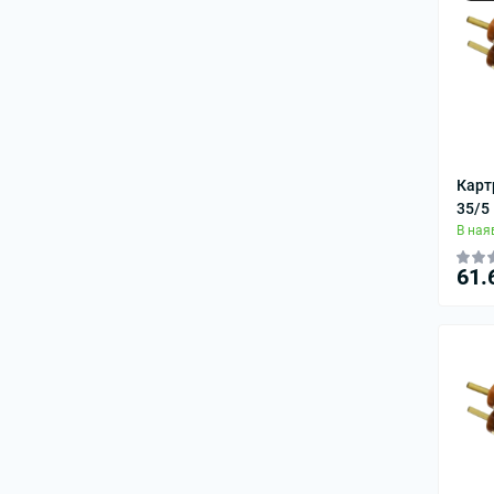
Карт
35/5
В ная
61.