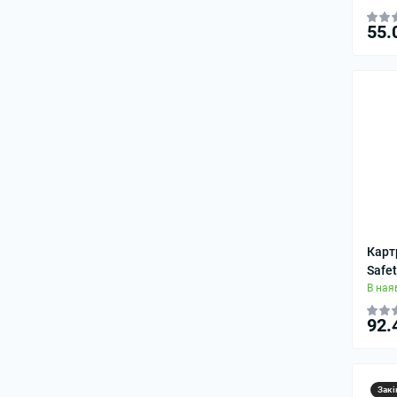
55.
Карт
Safet
В ная
92.
Закі