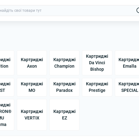
Картриджі
риджі
Картриджі
Картриджі
Картридж
Da Vinci
tion
Axon
Champion
Emalla
Bishop
риджі
Картриджі
Картриджі
Картриджі
Картридж
ST
MO
Paradox
Prestige
SPECIAL
риджі
RON®
Картриджі
Картриджі
MU
VERTIX
EZ
ima