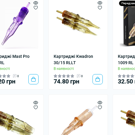
Передза
риджі Mast Pro
Картриджі Kwadron
Картрид
RL
30/15 RLLT
1009 RL
вності
В наявності
В наявнос
0
0
20 грн
74.80 грн
32.50 