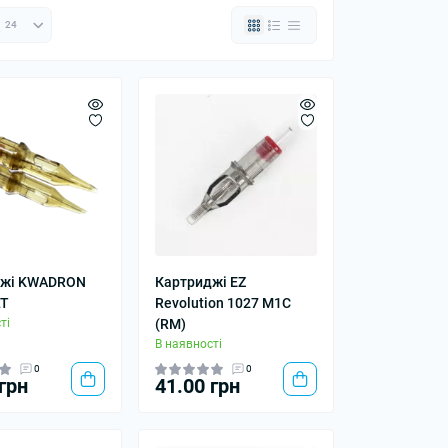
джі KWADRON
Картриджі EZ
LT
Revolution 1027 M1C
ті
(RM)
В наявності
0
0
грн
41.00 грн