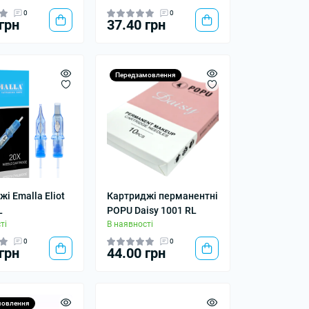
0
0
грн
37.40 грн
Передзамовлення
і Emalla Eliot
Картриджі перманентні
L
POPU Daisy 1001 RL
ті
В наявності
0
0
грн
44.00 грн
мовлення