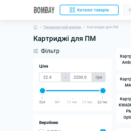
Каталог товарів
Перманентний макіяж
Картриджі для ПМ
Картриджі для ПМ
Фільтр
Карт
Ambi
Ціна
-
грн
Карт
MA
Карт
22,4
567
1,1 тис.
1,7 тис.
2,2 тис.
KWAD
P
Opt
Виробник