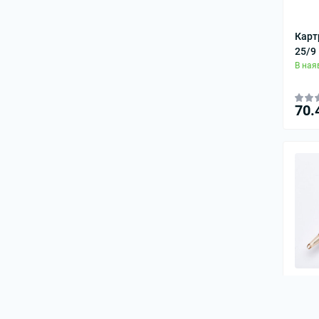
Карт
25/9
В ная
70.
Карт
VC-1
В ная