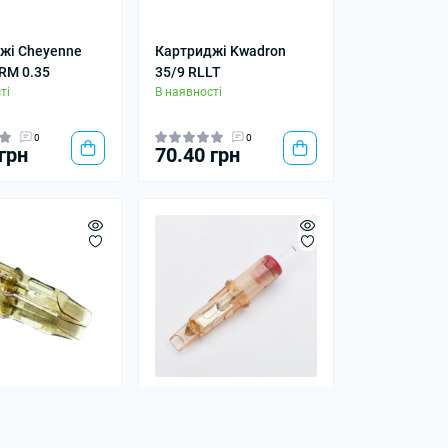
жі Cheyenne
Картриджі Kwadron
 RM 0.35
35/9 RLLT
ті
В наявності
0
0
грн
70.40 грн
жі Kwadron
Картриджі EZ V-Select
MLT
VC-1209M1С-1
ті
В наявності