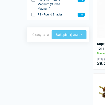
Magnum (Curved
Magnum)
RS - Round Shader
131
Скасувати
Виберіть фільтри
Карт
1211
В ная
39.