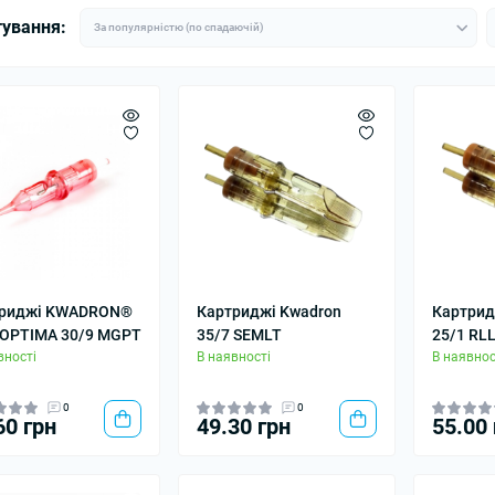
тування:
триджі KWADRON®
Картриджі Kwadron
Картри
OPTIMA 30/9 MGPT
35/7 SEMLT
25/1 RL
вності
В наявності
В наявнос
0
0
60 грн
49.30 грн
55.00 