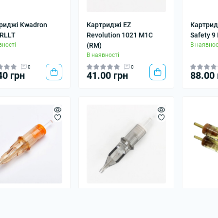
риджі Kwadron
Картриджі EZ
Картрид
 RLLT
Revolution 1021 M1C
Safety 9
вності
(RM)
В наявнос
В наявності
0
0
40 грн
41.00 грн
88.00 
риджі EZ V-Select
Картриджі EZ
Картрид
214RS
Revolution 1207RL
30/25SE
вності
В наявності
В наявнос