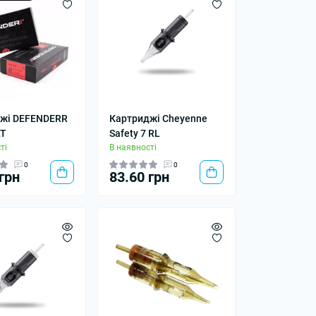
жі DEFENDERR
Картриджі Cheyenne
LT
Safety 7 RL
ті
В наявності
0
0
грн
83.60 грн