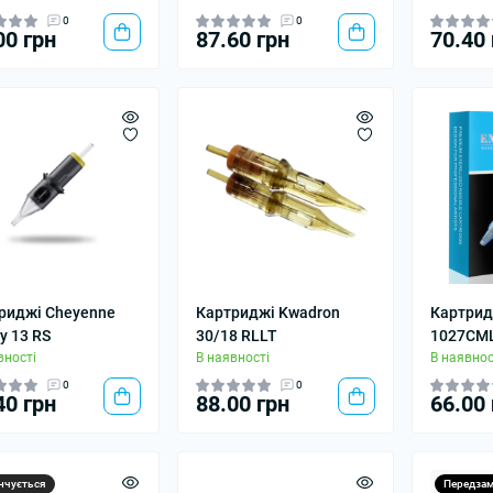
0
0
00 грн
87.60 грн
70.40 
риджі Cheyenne
Картриджі Kwadron
Картридж
y 13 RS
30/18 RLLT
1027CM
вності
В наявності
В наявнос
0
0
40 грн
88.00 грн
66.00 
нчується
Передза