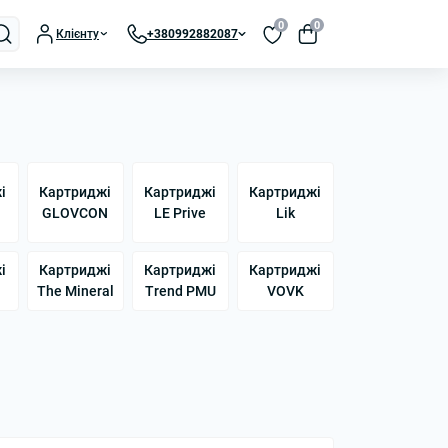
0
0
Клієнту
+380992882087
і
Картриджі
Картриджі
Картриджі
GLOVCON
LE Prive
Lik
і
Картриджі
Картриджі
Картриджі
The Mineral
Trend PMU
VOVK