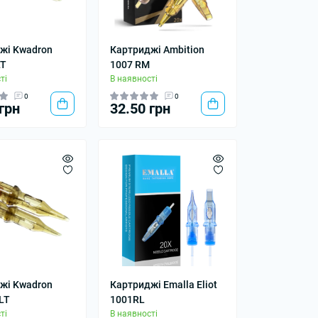
жі Kwadron
Картриджі Ambition
LT
1007 RM
ті
В наявності
0
0
грн
32.50 грн
жі Kwadron
Картриджі Emalla Eliot
LT
1001RL
ті
В наявності