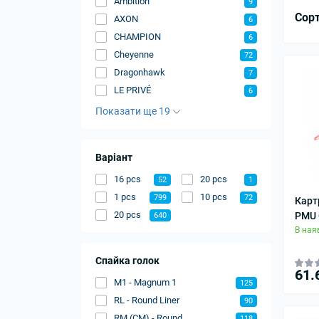
Ambition
9
Сор
AXON
6
CHAMPION
6
Cheyenne
72
Dragonhawk
7
LE PRIVÉ
6
Показати ще 19
Варіант
16 pcs
20 pcs
52
1
1 pcs
10 pcs
799
72
Кар
20 pcs
PMU 
640
В ная
Спайка голок
61.
M1 - Magnum 1
125
RL - Round Liner
90
RM (CM) - Round
118