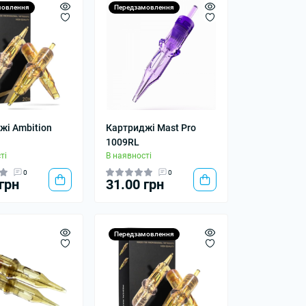
мовлення
Передзамовлення
жі Ambition
Картриджі Mast Pro
1009RL
ті
В наявності
0
0
грн
31.00 грн
Передзамовлення