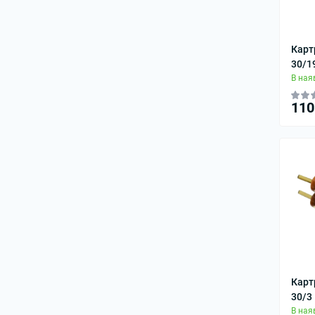
Карт
30/1
В ная
110
Карт
30/3
В ная