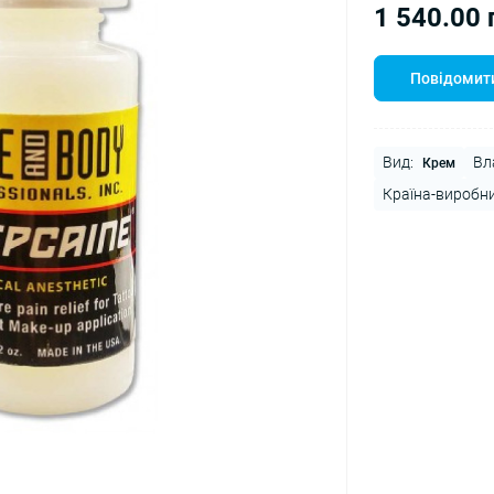
1 540.00 
Повідомити
Вид:
Вл
Крем
Країна-виробни