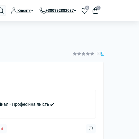
0
0
Клієнту
+380992882087
0
інал • Професійна якість ✔️
ті