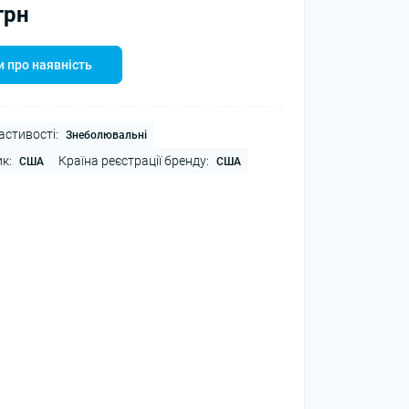
грн
 про наявність
астивості:
Знеболювальні
к:
Країна реєстрації бренду:
США
США