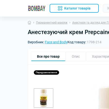
Каталог товарів
Перманентний макіяж
Анестезія та догляд для 
Анестезуючий крем Prepcain
Виробник:
Face and Body
Код товару:
1798-214
Все про товар
Опис
Характери
Передзамовлення