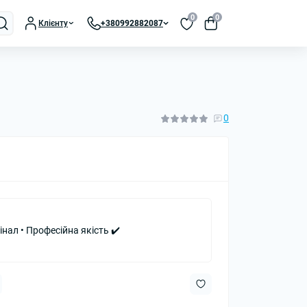
0
0
Клієнту
+380992882087
0
інал • Професійна якість ✔️