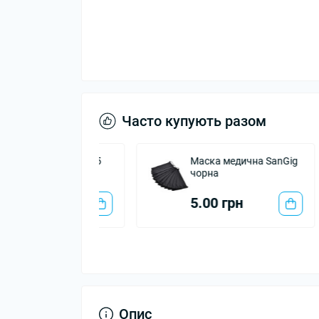
Часто купують разом
а стрічка 2,5
Маска медична SanGig
чорна
 грн
5.00 грн
Опис