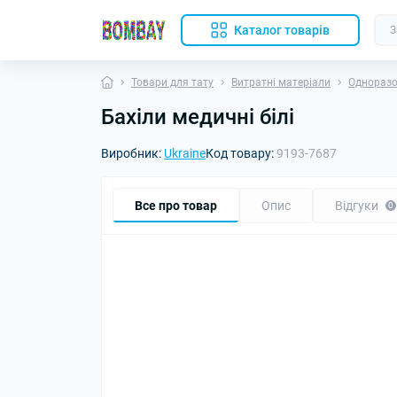
Каталог товарів
Товари для тату
Витратні матеріали
Одноразо
Бахіли медичні білі
Виробник:
Ukraine
Код товару:
9193-7687
Все про товар
Опис
Відгуки
0