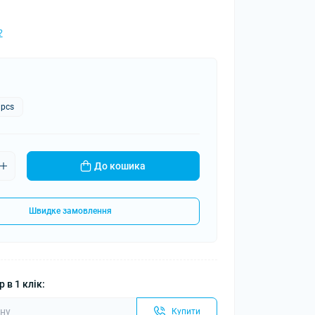
?
 pcs
До кошика
Швидке замовлення
 в 1 клік:
Купити