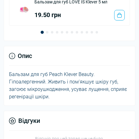
уб LOVE IS Klever 5 мл
Бальзам для губ Straw
26.00 грн
Опис
Бальзам для губ Peach Klever Beauty.
Гіпоалергенний. Живить і пом'якшує шкіру губ,
загоює мікроушкодження, усуває лущення, сприяє
регенірації шкіри.
Відгуки
Відгуків про цей товар ще не було.