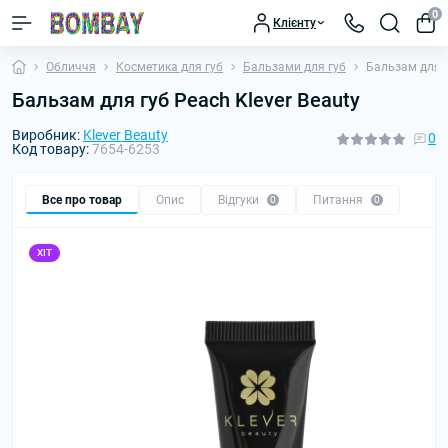
0
Клієнту
Обличчя
Косметика для губ
Бальзами для губ
Бальзам для г
Бальзам для губ Peach Klever Beauty
Виробник:
Klever Beauty
0
Код товару:
7654-6253
Все про товар
Опис
Відгуки
Питання
0
0
ХІТ