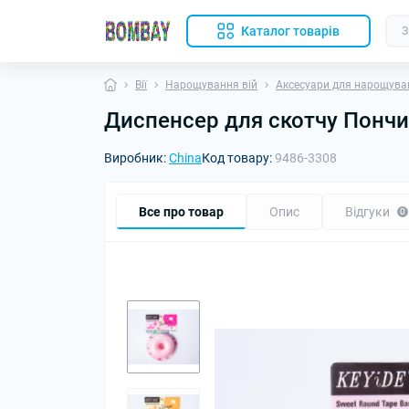
Каталог товарів
Вії
Нарощування вій
Аксесуари для нарощува
Диспенсер для скотчу Понч
Виробник:
China
Код товару:
9486-3308
Все про товар
Опис
Відгуки
0