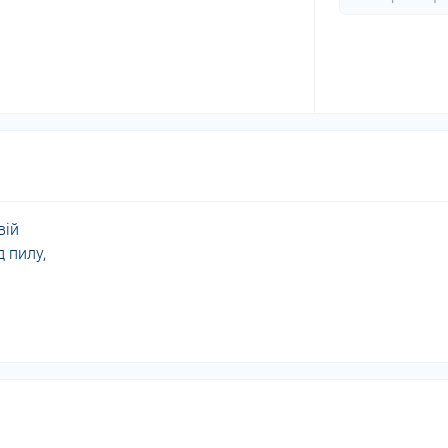
вій
 пилу,