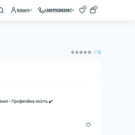
0
0
Клієнту
+380992882087
0
інал • Професійна якість ✔️