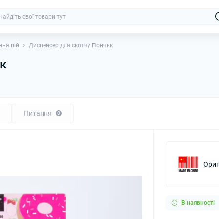
ння вій
Диспенсер для скотчу Пончик
ик
Питання
0
Ориг
В наявності