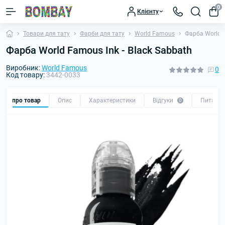
0
Клієнту
Товари для тату
Фарби для тату
World Famous
Фарба World F
Фарба World Famous Ink - Black Sabbath
Виробник:
World Famous
0
Код товару:
3442-0033
Все про товар
Опис
Характеристики
Відгуки
Питанн
0