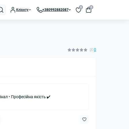
0
0
Клієнту
+380992882087
0
інал • Професійна якість ✔️