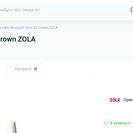
рофесійна для брів 05 brown ZOLA
brown ZOLA
Питання
0
Ориг
В наявності