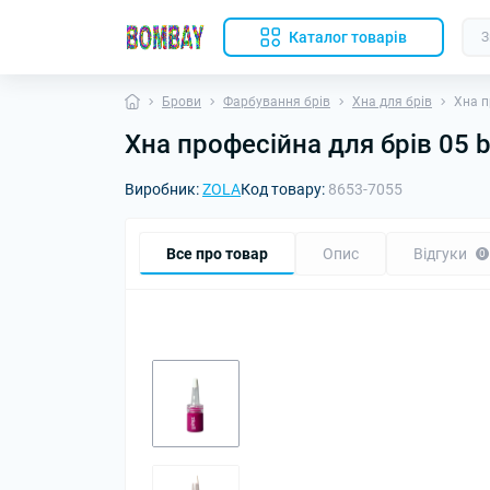
Каталог товарів
Брови
Фарбування брів
Хна для брів
Хна п
Хна професійна для брів 05 
Виробник:
ZOLA
Код товару:
8653-7055
Все про товар
Опис
Відгуки
0