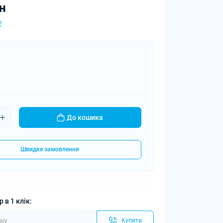
н
?
До кошика
Швидке замовлення
 в 1 клік:
Купити