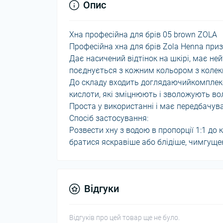
Опис
Хна професійна для брів 05 brown ZOLA
Професійна хна для брів Zola Henna при
Дає насичений відтінок на шкірі, має не
поєднується з кожним кольором з колекц
До складу входить доглядаючийкомплекс 
кислоти, які зміцнюють і зволожують во
Проста у використанні і має передбачув
Спосіб застосування:
Розвести хну з водою в пропорції 1:1 до 
братися яскравіше або блідіше, чимгуще
Відгуки
Відгуків про цей товар ще не було.