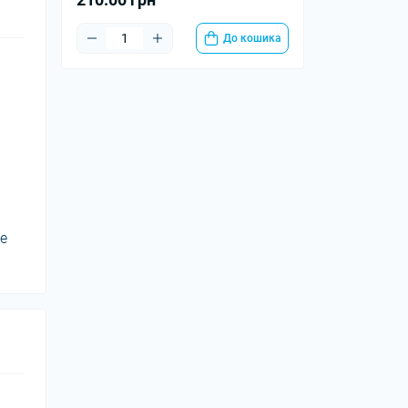
До кошика
де