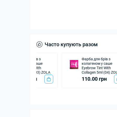
Часто купують разом
ля брів з
Фарба для брів з
ом у саше
колагеном у саше
 Tint With
Eyebrow Tint With
n 5ml (03) ZOLA
Collagen 5ml (04) ZOLA
0 грн
110.00 грн