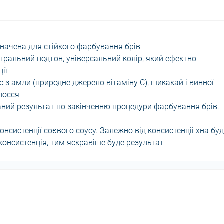
значена для стійкого фарбування брів
йтральний подтон, універсальний колір, який ефектно
ії
з амли (природне джерело вітаміну С), шикакай і винної
лосся
аний результат по закінченню процедури фарбування брів.
консистенції соєвого соусу. Залежно від консистенціі хна бу
консистенція, тим яскравіше буде результат