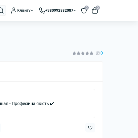
0
0
Клієнту
+380992882087
0
інал • Професійна якість ✔️