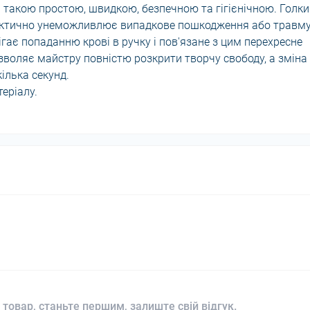
 такою простою, швидкою, безпечною та гігієнічною. Голки
актично унеможливлює випадкове пошкодження або травму
ає попаданню крові в ручку і пов'язане з цим перехресне
озволяє майстру повністю розкрити творчу свободу, а зміна
ілька секунд.
еріалу.
 товар, станьте першим, залиште свій відгук.