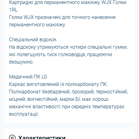
Картриджі для перманентного макіяжу WJX Голки
1RL
Голки WJX призначені для точного нанесення
перманентного макіяжу.
Спеціальний відскок
На відскоку утримуються чотири спеціальні гумки,
які полегшують тиск голководця, працюючи
безшумно.
Медичний ПК LG
Каркас виготовлений із полікарбонату ПК.
Полікарбонат безбарвний, прозорий, термостійкий,
міцний, вогнестійкий, марки БІ, має хороші
механічні властивості при середніх температурах
експлуатації.
Характеристики