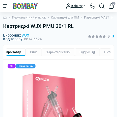
0
Клієнту
Перманентний макіяж
Картриджі для ПМ
Картриджі MAST
К
Картриджі WJX PMU 30/1 RL
Виробник:
WJX
0
Код товару:
8614-6624
Все про товар
Опис
Характеристики
Відгуки
Питанн
0
ХІТ
Популярний