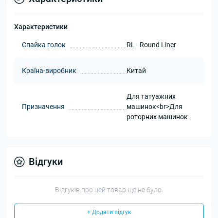
Характеристики
Спайка голок
RL - Round Liner
Країна-виробник
Китай
Для татуажних
Призначення
машинок<br>Для
роторних машинок
Відгуки
Відгуків про цей товар ще не було.
+ Додати відгук