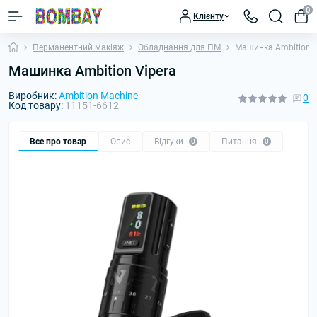
0
Клієнту
Перманентний макіяж
Обладнання для ПМ
Машинка Ambition V
Машинка Ambition Vipera
Виробник:
Ambition Machine
0
Код товару:
11151-6612
Все про товар
Опис
Відгуки
Питання
0
0