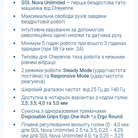
SOL Nova Unlimited
— перша бездротова тату-
машинка від Cheyenne
Максимальна свобода рухів завдяки
бездротовій роботі
Інтуїтивне керування за допомогою
революційної однієї кнопки та датчика руху
Мінімум 5 годин роботи при всього 3 годинах
зарядки (при 5В та мін. 2А)
Типова для Cheyenne, тиха робота з низьким
рівнем вібрації
2 режими роботи:
Steady Mode
(удар/частота:
постійна) та
Responsive Mode
(удар/частота:
реагуюча)
Широкий діапазон частот: від 25 Гц до 140 Гц
Доступна в чотирьох варіантах з ходом голки
2,5; 3,5; 4,0 та 5,0 мм
Сумісна з одноразовими тримачами
Disposable Grips Ergo One Inch
та
Ergo Round
Плавне регулювання вильоту голки (0 - 4,0 мм
для SOL Nova Unlimited 2.5 та 3.5; 0,25 – 4,25
мм для SOL Nova Unlimited 4.0; та 0,25 – 3,25