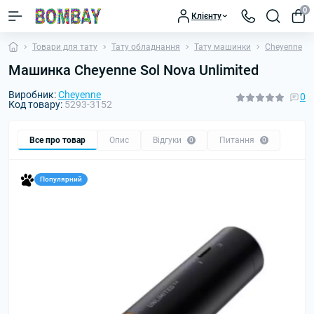
0
Клієнту
Товари для тату
Тату обладнання
Тату машинки
Cheyenne
Машинка Cheyenne Sol Nova Unlimited
Виробник:
Cheyenne
0
Код товару:
5293-3152
Все про товар
Опис
Відгуки
Питання
0
0
Популярний