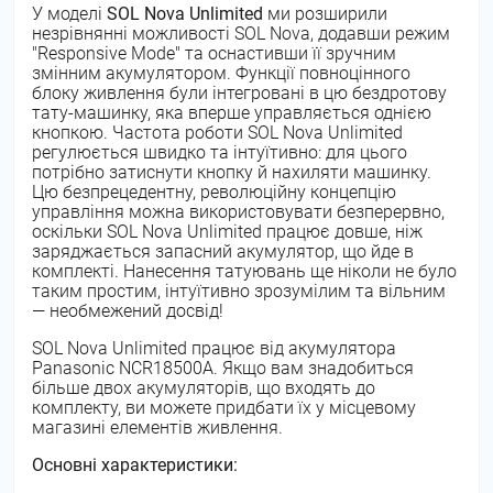
У моделі
SOL Nova Unlimited
ми розширили
незрівнянні можливості SOL Nova, додавши режим
"Responsive Mode" та оснастивши її зручним
змінним акумулятором. Функції повноцінного
блоку живлення були інтегровані в цю бездротову
тату-машинку, яка вперше управляється однією
кнопкою. Частота роботи SOL Nova Unlimited
регулюється швидко та інтуїтивно: для цього
потрібно затиснути кнопку й нахиляти машинку.
Цю безпрецедентну, революційну концепцію
управління можна використовувати безперервно,
оскільки SOL Nova Unlimited працює довше, ніж
заряджається запасний акумулятор, що йде в
комплекті. Нанесення татуювань ще ніколи не було
таким простим, інтуїтивно зрозумілим та вільним
— необмежений досвід!
SOL Nova Unlimited працює від акумулятора
Panasonic NCR18500A. Якщо вам знадобиться
більше двох акумуляторів, що входять до
комплекту, ви можете придбати їх у місцевому
магазині елементів живлення.
Основні характеристики: