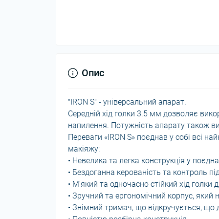
Опис
"IRON S" - універсальний апарат.
Середній хід голки 3.5 мм дозволяє викори
напилення. Потужність апарату також в
Переваги «IRON S» поєднав у собі всі на
макіяжу:
• Невелика та легка конструкція у поєдн
• Бездоганна керованість та контроль пі
• М'який та одночасно стійкий хід голки д
• Зручний та ергономічний корпус, який н
• Знімний тримач, що відкручується, що