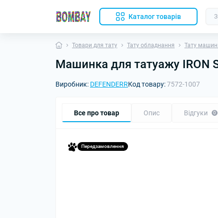
Каталог товарів
Товари для тату
Тату обладнання
Тату машин
Машинка для татуажу IRON S
Виробник:
DEFENDERR
Код товару:
7572-1007
Все про товар
Опис
Відгуки
0
Передзамовлення