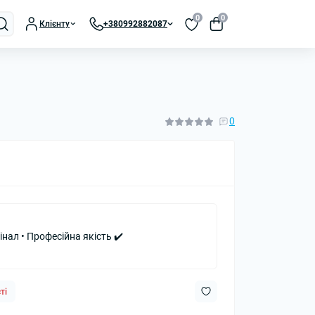
0
0
Клієнту
+380992882087
0
інал • Професійна якість ✔️
ті