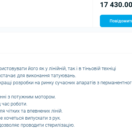
17 430.00
Повідомити
стовувати його як у лінійній, так і в тіньовій техніці
истачає для виконання татуювань.
йкращі розробки на ринку сучасних апаратів з перманентно
анні з потужним мотором.
д час роботи.
ля чітких та впевнених ліній.
е хочеться випускати з рук.
 дозволяє проводити стерилізацію.