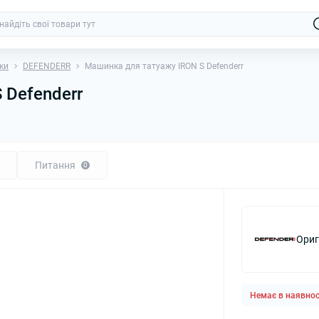
ки
DEFENDERR
Машинка для татуажу IRON S Defenderr
 Defenderr
Питання
0
Ориг
Немає в наявнос