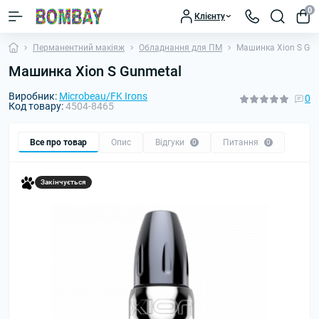
0
Клієнту
Перманентний макіяж
Обладнання для ПМ
Машинка Xion S Gun
Машинка Xion S Gunmetal
Виробник:
Microbeau/FK Irons
0
Код товару:
4504-8465
Все про товар
Опис
Відгуки
Питання
0
0
Закінчується