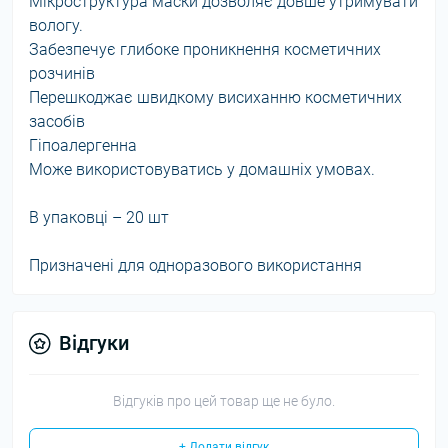
Мікроструктура маски дозволяє довше утримувати
вологу.
Забезпечує глибоке проникнення косметичних
розчинів
Перешкоджає швидкому висиханню косметичних
засобів
Гіпоалергенна
Може використовуватись у домашніх умовах.
В упаковці – 20 шт
Призначені для одноразового використання
Відгуки
Відгуків про цей товар ще не було.
+ Додати відгук