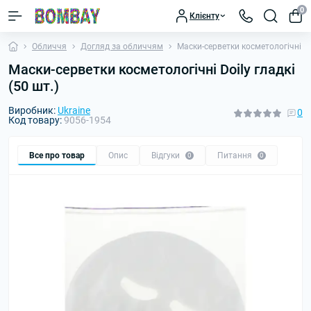
0
Клієнту
Обличчя
Догляд за обличчям
Маски-серветки косметологічні Doi
Маски-серветки косметологічні Doily гладкі
(50 шт.)
Виробник:
Ukraine
0
Код товару:
9056-1954
Все про товар
Опис
Відгуки
Питання
0
0