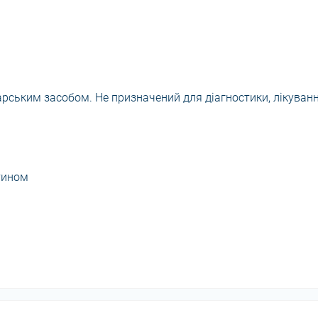
арським засобом. Не призначений для діагностики, лікуван
тином