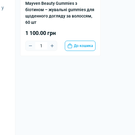
Mayven Beauty Gummies з
 у
біотином – жувальні gummies для
щоденного догляду за волоссям,
60 шт
1 100.00 грн
До кошика