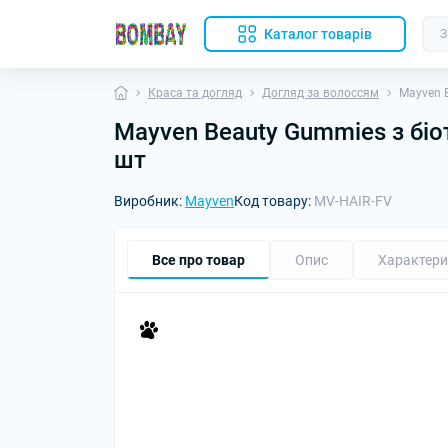
Каталог товарів
Краса та догляд
Догляд за волоссям
Mayven 
Mayven Beauty Gummies з бі
шт
Виробник:
Mayven
Код товару:
MV-HAIR-FV
Все про товар
Опис
Характери