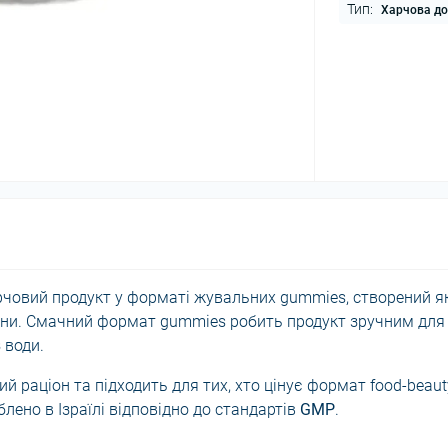
Тип:
Харчова д
човий продукт у форматі жувальних gummies, створений я
утини. Смачний формат gummies робить продукт зручним для
 води.
й раціон та підходить для тих, хто цінує формат food-beauty
облено в Ізраїлі відповідно до стандартів
GMP
.