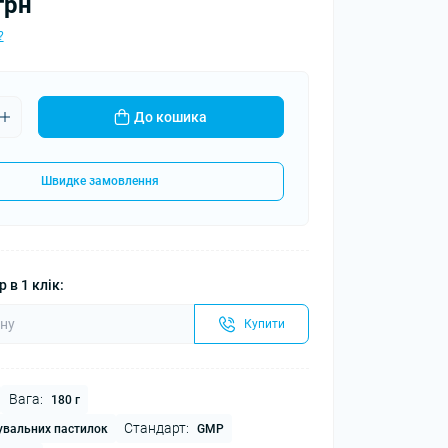
грн
?
До кошика
Швидке замовлення
 в 1 клік:
Купити
Вага:
180 г
Стандарт:
увальних пастилок
GMP