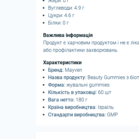
Жири: 0 г
Вуглеводи: 4.9 г
Цукри: 4.6 г
Білки: 0 г
Важлива інформація
Продукт є харчовим продуктом і не є лік
або профілактики захворювань.
Характеристики
Бренд:
Mayven
Назва продукту:
Beauty Gummies з біо
Форма:
жувальні gummies
Кількість в упаковці:
60 шт
Вага нетто:
180 г
Країна виробництва:
Ізраїль
Стандарти виробництва:
GMP