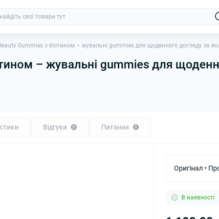
Beauty Gummies з біотином – жувальні gummies для щоденного догляду за во
отином – жувальні gummies для щоденн
стики
Відгуки
Питання
0
0
Оригінал • Пр
В наявності