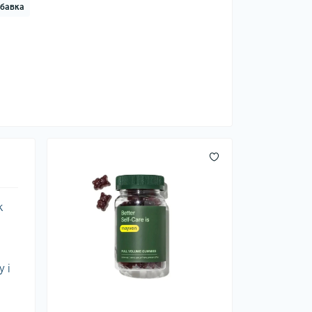
обавка
к
 і