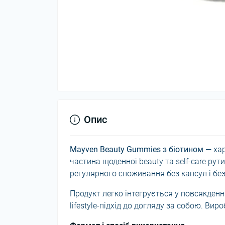
Опис
Mayven Beauty Gummies з біотином
— хар
частина щоденної beauty та self-care р
регулярного споживання без капсул і без
Продукт легко інтегрується у повсякденни
lifestyle-підхід до догляду за собою. Вир