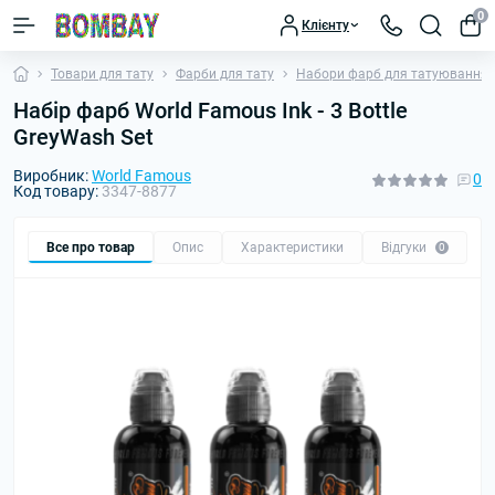
0
Клієнту
Товари для тату
Фарби для тату
Набори фарб для татуювання
Набір фарб World Famous Ink - 3 Bottle
GreyWash Set
Виробник:
World Famous
0
Код товару:
3347-8877
Все про товар
Опис
Характеристики
Відгуки
П
0