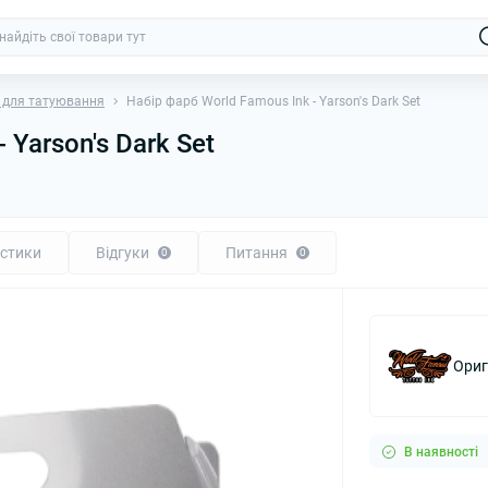
 для татуювання
Набір фарб World Famous Ink - Yarson's Dark Set
 Yarson's Dark Set
стики
Відгуки
Питання
0
0
Ориг
В наявності