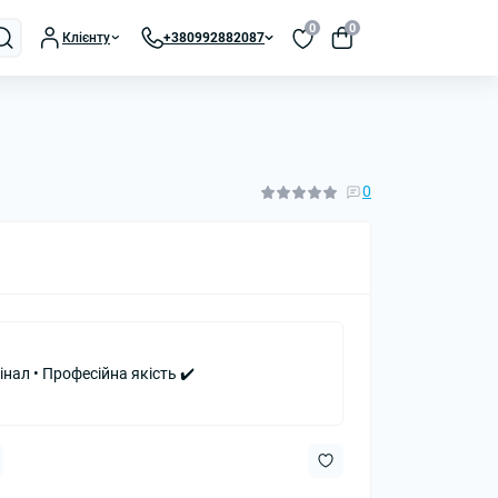
0
0
Клієнту
+380992882087
0
інал • Професійна якість ✔️