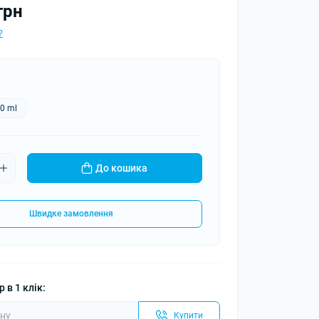
грн
?
0 ml
До кошика
Швидке замовлення
 в 1 клік:
Купити