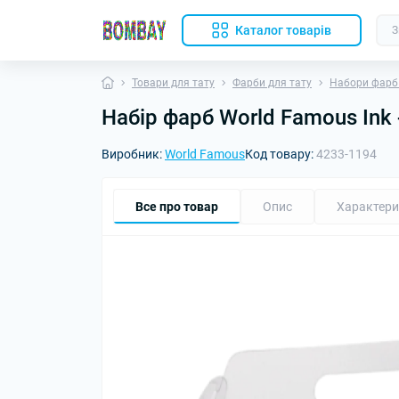
Каталог товарів
Товари для тату
Фарби для тату
Набори фарб
Набір фарб World Famous Ink -
Виробник:
World Famous
Код товару:
4233-1194
Все про товар
Опис
Характери