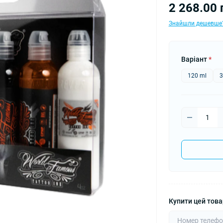
2 268.00 
Знайшли дешевше
Варіант
*
120 ml
3
Купити цей товар