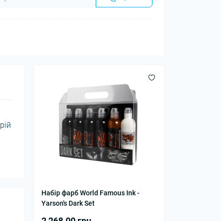
рій
Набір фарб World Famous Ink -
Yarson's Dark Set
2 268.00 грн