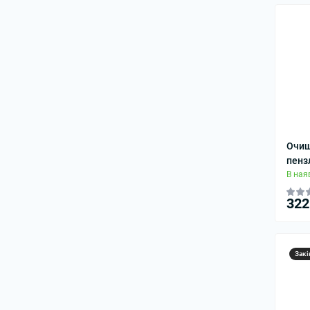
Очищ
пенз
В ная
322
Закі