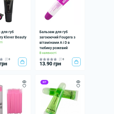
 для губ
Бальзам для губ
ry Klever Beauty
загоюючий Fougera з
ті
вітамінами A і D в
тюбику рожевий
В наявності
0
0
грн
13.90 грн
ХІТ