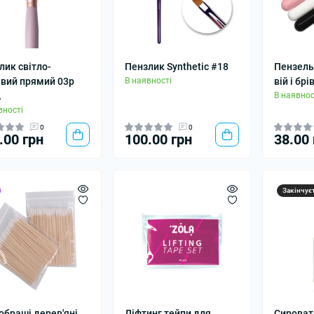
лик світло-
Пензлик Synthetic #18
Пензель
вий прямий 03p
В наявності
вій і бр
A
В наявнос
вності
0
0
.00 грн
100.00 грн
38.00 
Закінчує
обраші дерев'яні
Ліфтинг тейпи для
Сироват