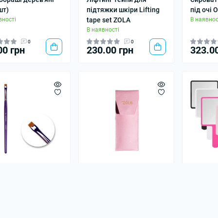
шт)
підтяжки шкіри Lifting
під очі 
вності
tape set ZOLA
В наявнос
В наявності
0
0
00 грн
230.00 грн
323.0
лик Synthetic #16
Чохол для пензлів ZOLA
Дзеркал
вності
В наявності
В наявнос
0
0
00 грн
200.00 грн
70.00 