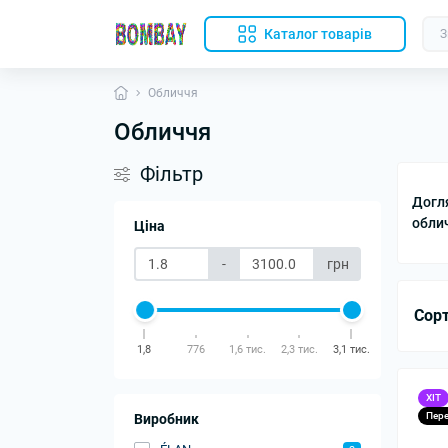
Каталог товарів
Обличчя
Обличчя
Фільтр
Догл
обли
Ціна
-
грн
Сор
1,8
776
1,6 тис.
2,3 тис.
3,1 тис.
ХІТ
Пер
Виробник