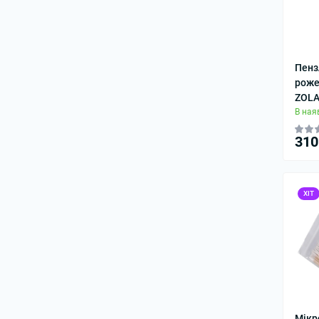
Пенз
роже
ZOL
В ная
310
ХІТ
Мікр