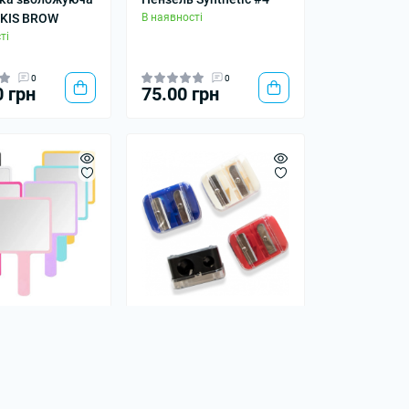
OKIS BROW
В наявності
ті
0
0
0 грн
75.00 грн
о ручне Mini
Підстругачка для
ті
олівців
В наявності
0
0
грн
40.00 грн