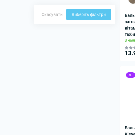
Скасувати
Виберіть фільтри
Баль
заго
вітам
тюби
В ная
13.
ХІТ
Баль
Klev