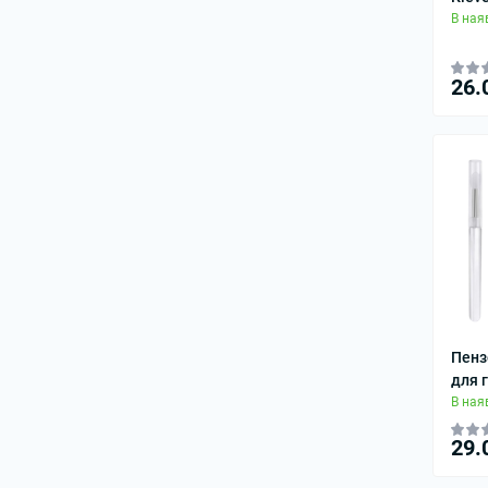
В ная
26.
Пенз
для 
В ная
29.