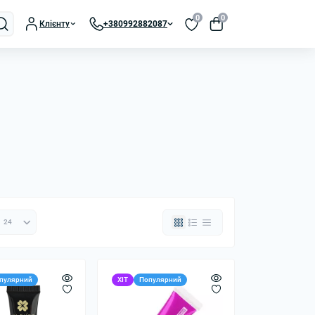
0
0
Клієнту
+380992882087
пулярний
ХІТ
Популярний