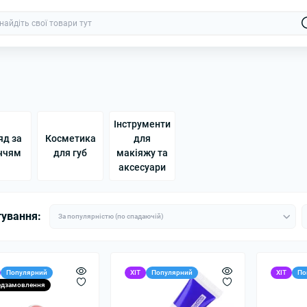
Інструменти
яд за
Косметика
для
ччям
для губ
макіяжу та
аксесуари
тування:
Популярний
ХІТ
Популярний
ХІТ
По
едзамовлення