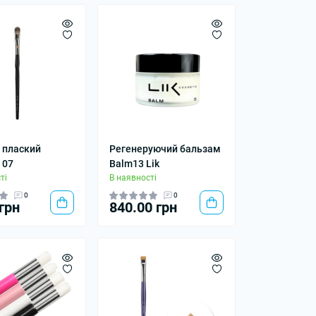
 плаский
Регенеруючий бальзам
 07
Balm13 Lik
ті
В наявності
0
0
грн
840.00 грн