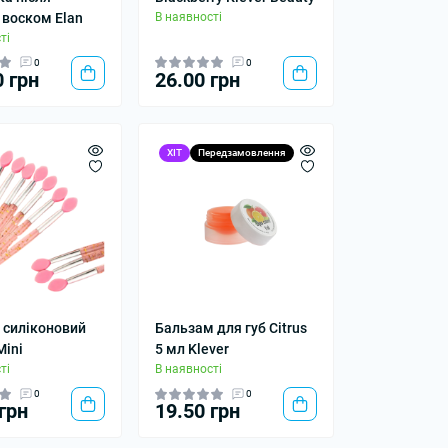
 воском Elan
В наявності
ті
0
0
0 грн
26.00 грн
ХІТ
Передзамовлення
 силіконовий
Бальзам для губ Сitrus
Mini
5 мл Klever
ті
В наявності
0
0
грн
19.50 грн