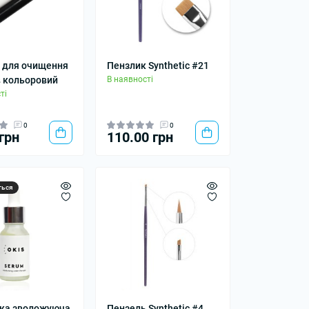
 для очищення
Пензлик Synthetic #21
ів кольоровий
В наявності
ті
0
0
грн
110.00 грн
ться
ка зволожуюча
Пензель Synthetic #4