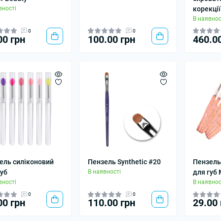
вності
корекції
В наявнос
0
0
00 грн
100.00 грн
460.0
ель силіконовий
Пензель Synthetic #20
Пензель
губ
В наявності
для губ 
вності
В наявнос
0
0
00 грн
110.00 грн
29.00 