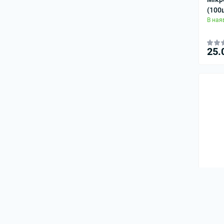
(100
В ная
25.
Пенз
В ная
99.