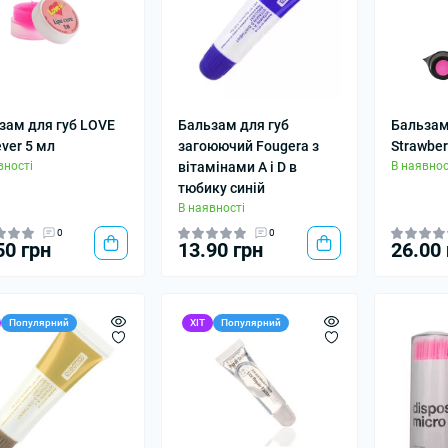
зам для губ LOVE
Бальзам для губ
Бальзам
ever 5 мл
загоюючий Fougera з
Strawber
вності
вітамінами A і D в
В наявнос
тюбику синій
В наявності
0
0
50 грн
13.90 грн
26.00 
Популярний
ХІТ
Популярний