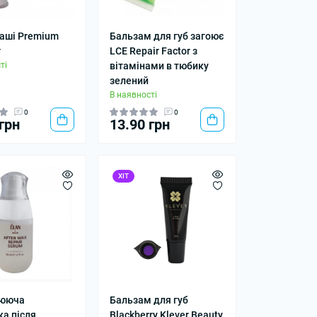
аші Premium
Бальзам для губ загоює
r
LCE Repair Factor з
ті
вітамінами в тюбику
зелений
В наявності
0
0
грн
13.90 грн
ХІТ
лююча
Бальзам для губ
ка після
Blackberry Klever Beauty