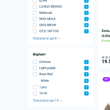
ÉLAN
3
LOVELY BROWS
2
Molecula
2
NIKK MOLE
2
OKIS BROW
8
Баль
OTZI TATTOO
1
IS Kl
Показати ще 8
В ная
Варіант
19.
Crimson
1
Light purple
1
Rose Red
3
ХІТ
White
5
1 pcs
7
10 ml
3
Показати ще 15