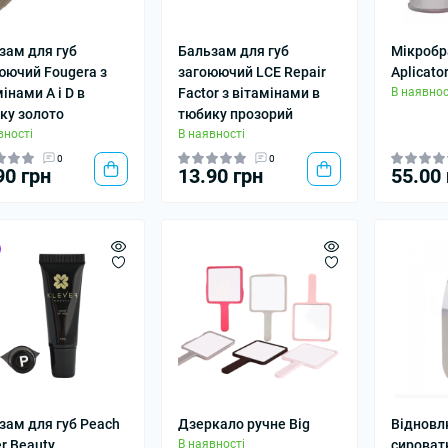
зам для губ
Бальзам для губ
Мікробр
юючий Fougera з
загоюючий LCE Repair
Aplicato
інами A і D в
Factor з вітамінами в
В наявнос
ку золото
тюбику прозорий
вності
В наявності
0
0
90 грн
13.90 грн
55.00 
зам для губ Peach
Дзеркало ручне Big
Віднов
er Beauty
В наявності
сироват