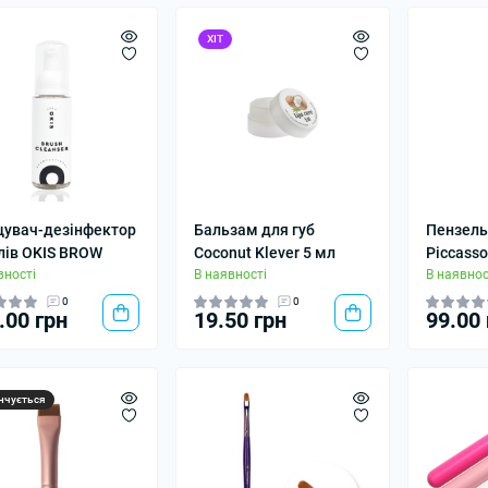
ХІТ
увач-дезінфектор
Бальзам для губ
Пензель
лів OKIS BROW
Coconut Klever 5 мл
Piccasso
вності
В наявності
В наявнос
0
0
.00 грн
19.50 грн
99.00 
нчується