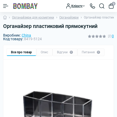
0
Клієнту
Органайзери для косметики
Органайзери
Органайзер пластико
Органайзер пластиковий прямокутний
Виробник:
China
0
Код товару:
8419-5124
Все про товар
Опис
Відгуки
Питання
0
0