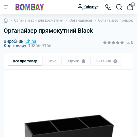
0
Клієнту
Органайзери для косметики
Органайзери
Органайзер прямокут
Органайзер прямокутний Black
Виробник:
China
0
Код товару:
10866-9166
Все про товар
Опис
Відгуки
Питання
0
0