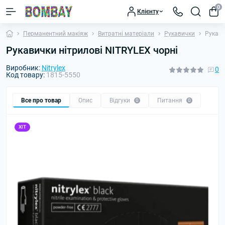
0
Клієнту
Перманентний макіяж
Витратні матеріали
Рукавички
Рукави
Рукавички нітрилові NITRYLEX чорні
Виробник:
Nitrylex
0
Код товару:
1815-5550
Все про товар
Опис
Відгуки
Питання
0
0
ХІТ