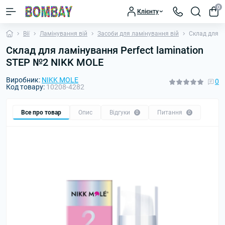
0
Клієнту
Вії
Ламінування вій
Засоби для ламінування вій
Склад для л
Склад для ламінування Perfect lamination
STEP №2 NIKK MOLE
Виробник:
NIKK MOLE
0
Код товару:
10208-4282
Все про товар
Опис
Відгуки
Питання
0
0